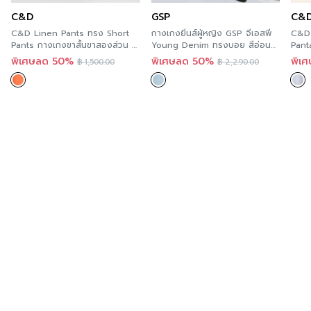
C&D
GSP
C&
C&D Linen Pants ทรง Short
กางเกงยีนส์ผู้หญิง GSP จีเอสพี
C&D 
Pants กางเกงขาสั้นขาสองส่วน สี
Young Denim ทรงบอย สีอ่อน
Pant
ส้ม เนื้อผ้าลินินเรยอน CS3YOR
แต่งรอยขาด PT58SB
ขายา
พิเศษลด 50%
พิเศษลด 50%
พิเ
฿
1,500.00
฿
2,290.00
ทางตร
คอต