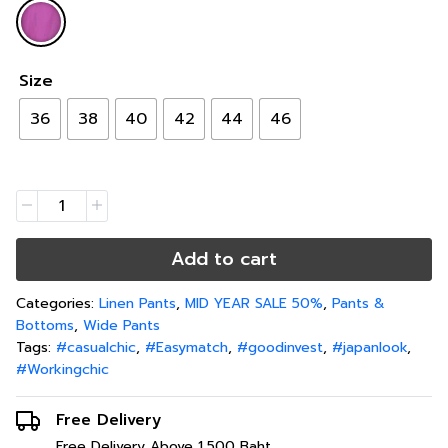
Size
36
38
40
42
44
46
Add to cart
Categories:
Linen Pants
,
MID YEAR SALE 50%
,
Pants &
Bottoms
,
Wide Pants
Tags:
#casualchic
,
#Easymatch
,
#goodinvest
,
#japanlook
,
#Workingchic
Free Delivery
Free Delivery Above 1,500 Baht