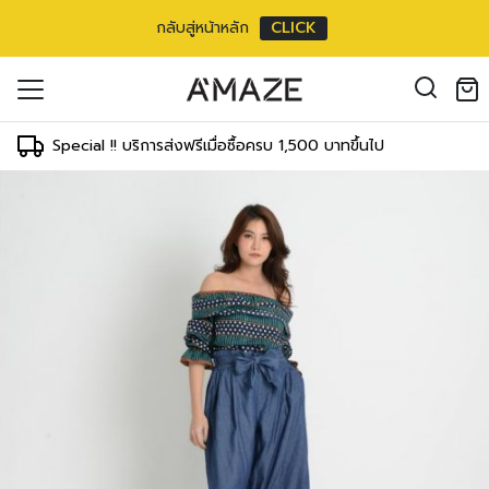
กลับสู่หน้าหลัก
CLICK
oducts in the cart.
il address
*
Special !! บริการส่งฟรีเมื่อซื้อครบ 1,500 บาทขึ้นไป
องคุณเพื่อรองรับประสบการณ์การใช้งาน
ัญชี รวมถึงจุดประสงค์อื่นๆ ตาม
Log in
ord?
Register
เข้าสู่ระบบด้วย LINE
เข้าสู่ระบบด้วย LINE
คลิกที่นี่เพื่อสมัครสมาชิก