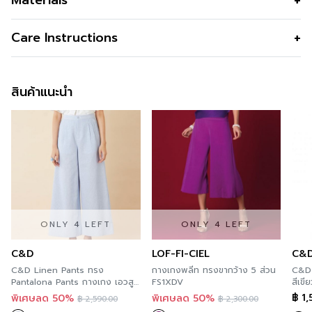
Materials
สี
Navy
Care Instructions
สินค้าแนะนำ
ONLY 4 LEFT
ONLY 4 LEFT
C&D
LOF-FI-CIEL
C&
C&D Linen Pants ทรง
กางเกงพลีท ทรงขากว้าง 5 ส่วน
C&D 
Pantalona Pants กางเกง เอวสูง
FS1XDV
สีเขีย
ขายาวปลายขากว้างต่อขอบ ลาย
CS1
฿
1,
พิเศษลด 50%
พิเศษลด 50%
฿
2,590.00
฿
2,300.00
ทางตรง สีฟ้า เนื้อผ้าลินินผสม