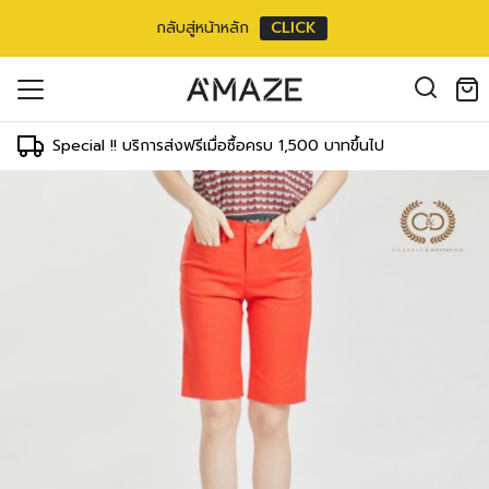
กลับสู่หน้าหลัก
CLICK
oducts in the cart.
il address
*
Special !! บริการส่งฟรีเมื่อซื้อครบ 1,500 บาทขึ้นไป
องคุณเพื่อรองรับประสบการณ์การใช้งาน
ัญชี รวมถึงจุดประสงค์อื่นๆ ตาม
Log in
ord?
Register
เข้าสู่ระบบด้วย LINE
เข้าสู่ระบบด้วย LINE
คลิกที่นี่เพื่อสมัครสมาชิก