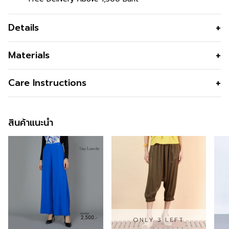
Details
กางเกงขาสั้นผู้หญิง รุ่น Bermudas
Materials
Pants ใส่สบาย เคลื่อนไหวคล่องตัว
สี
Dark Orange
Care Instructions
กางเกงขาสั้นผู้หญิง ขาสองส่วนรุ่น Bermudas Pants ทรง
ความโปร่งใส
สกินนี่ สีส้ม เนื้อผ้าคอตตอน
ความยืดหยุ่น
ข้อมูลสินค้าเพิ่มเติม
สินค้าแนะนำ
สนใจดูในหมวดอื่นที่ใกล้เคียงกัน
สามารถคลิกได้เลย
สามารถติตามข้อมูลข่าวสารของ C&D ได้ที่ >>
Facebook
Page : C&D
สั่งซื้อได้แล้ววันนี้
สำหรับคุณที่ต้องการลองสินค้าของ C&D สามารถลองได้
ONLY 3 LEFT