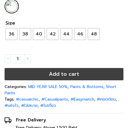
Size
36
38
40
42
44
46
48
Add to cart
Categories:
MID YEAR SALE 50%
,
Pants & Bottoms
,
Short
Pants
Tags:
#casualchic
,
#Casualpants
,
#Easymatch
,
#คอตต้อน
,
#แห้งไว
,
#ใส่สบาย
,
#ไปเที่ยว
Free Delivery
Free Delivery Above 1,500 Baht