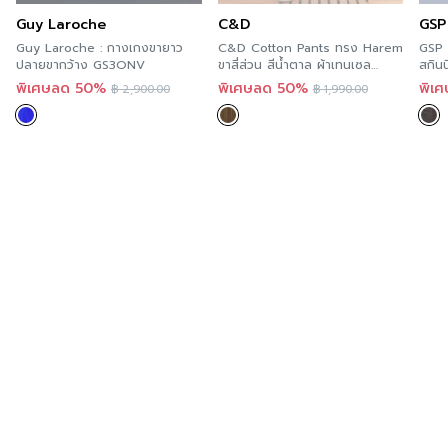
แล้ววันที่ทุกร้านสาขา ตามรายละเอียด
Store Location
นี้
Guy Laroche
C&D
GSP
และสะดวกกว่า เพราะคุณสามารถสั่งทางออนไลน์ได้ทันที ที่
Guy Laroche : กางเกงขายาว
C&D Cotton Pants ทรง Harem
GSP 
A’MAZE Multi Store เวปไซต์ที่พร้อมบริการคุณตลอด 24
ปลายขากว้าง GS3ONV
ขาสี่ส่วน สีน้ำตาล ผ้าเทนเซล
สกิน
CS39DR
ชั่วโมง พร้อมมีบริการส่งทั่วประเทศ
พิเศษลด 50%
พิเศษลด 50%
พิเ
฿
2,900.00
฿
1,990.00
Additional product information
If you are interested in viewing other similar
categories,
you can click here
.
You can follow C&D’s news at >>
Facebook Page :
C&D
Order now
For those of you who want to try C&D’s products,
you can try it now in every store. According to the
details of this Store Location and more convenient
because you can order online immediately at