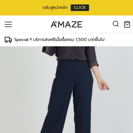
กลับสู่หน้าหลัก
CLICK
oducts in the cart.
il address
*
Special !! บริการส่งฟรีเมื่อซื้อครบ 1,500 บาทขึ้นไป
องคุณเพื่อรองรับประสบการณ์การใช้งาน
ัญชี รวมถึงจุดประสงค์อื่นๆ ตาม
Log in
ord?
Register
เข้าสู่ระบบด้วย LINE
เข้าสู่ระบบด้วย LINE
คลิกที่นี่เพื่อสมัครสมาชิก