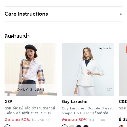
สี
Navy
Care Instructions
การซัก
Machine Wash
สินค้าแนะนำ
การฟอกสี
Do not Bleach
การตาก
Dry in Shade
การรีด
Iron low 110c
การซักแห้ง
Do not Tumble dry
ONLY 3 LEFT
GSP
Guy Laroche
C&
GSP จีเอสพี เสื้อเชิ้ตลายตารางสี
Guy Laroche : Double Breast
กระเ
เหลือง สลับสีพื้นสีขาว PT5HYE
Shape Up Blazer แจ็คเก็ตใส่
ทำงานปรับหุ่นสวย สี White :
฿
35
พิเศษลด 50%
พิเศษลด 50%
฿
2,290.00
฿
4,000.00
GZ11WH