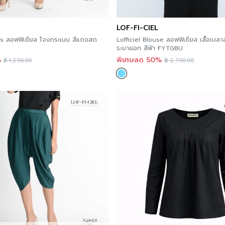
LOF-FI-CIEL
nts ลอฟฟิเซียล โจงกระเบน สีแดงสด
Lofficiel Blouse ลอฟฟิเซียล เสื้อเบล
ระบายอก สีฟ้า FYTGBU
%
พิเศษลด 50%
฿
1,290.00
฿
2,790.00