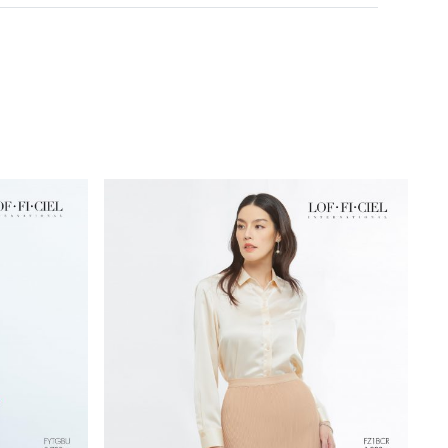
Machine Wash
Do not Bleach
Dry in Shade
Iron low 110c
Do not Tumble dry