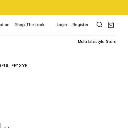
oducts in the cart.
ation
Shop The Look
Login
Register
il address
*
Multi Lifestyle Store
RFUL FR1XYE
ของคุณเพื่อรองรับประสบการณ์การใช้งาน
ัญชี รวมถึงจุดประสงค์อื่นๆ ตาม
Log in
word?
Register
เข้าสู่ระบบด้วย LINE
เข้าสู่ระบบด้วย LINE
คลิกที่นี่เพื่อสมัครสมาชิก