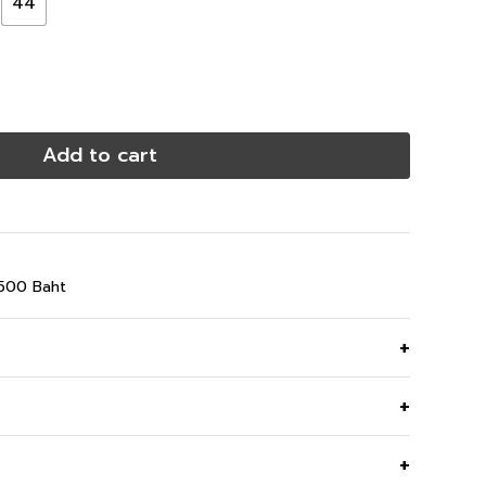
44
Add to cart
,500 Baht
 เนื้อผ้าไลท์ แซนบีช อยู่ทรง ยับยาก ตัดต่อลูกไม้ที่
Yellow