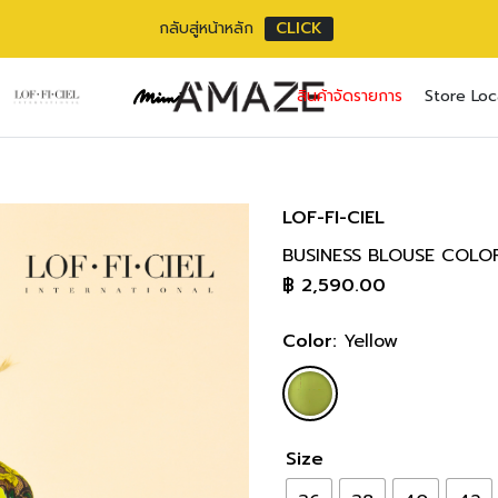
กลับสู่หน้าหลัก
CLICK
No pr
สินค้าจัดรายการ
Store Loc
Username or ema
Email address
*
Password
Password
*
*
LOF-FI-CIEL
BUSINESS BLOUSE COLO
เราใช้ข้อมูลส่วนตัว
Remember me
฿
2,590.00
เว็บไซต์, การจัดการบ
privacy policy
Lost your pass
Color:
Yellow
Size