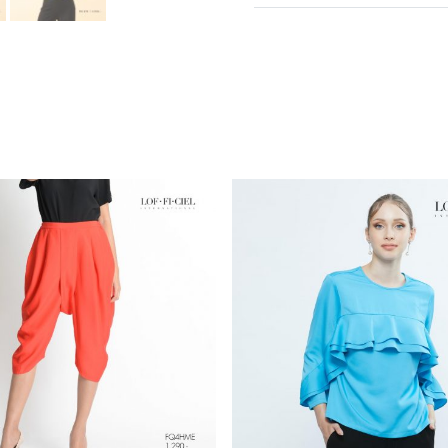
การซัก
การฟอกสี
การตาก
การรีด
การซักแห้ง