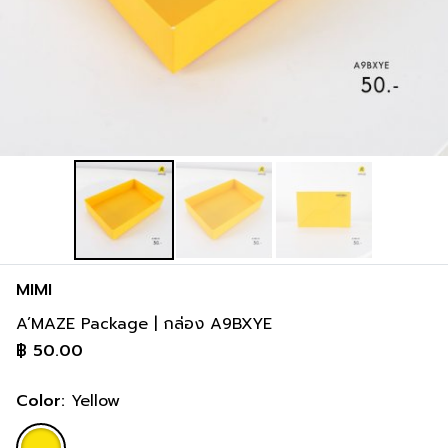
MIMI
A’MAZE Package | กล่อง A9BXYE
฿
50.00
Color:
Yellow