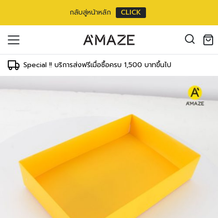
กลับสู่หน้าหลัก
CLICK
oducts in the cart.
il address
*
Special !! บริการส่งฟรีเมื่อซื้อครบ 1,500 บาทขึ้นไป
องคุณเพื่อรองรับประสบการณ์การใช้งาน
ัญชี รวมถึงจุดประสงค์อื่นๆ ตาม
Log in
ord?
Register
เข้าสู่ระบบด้วย LINE
เข้าสู่ระบบด้วย LINE
คลิกที่นี่เพื่อสมัครสมาชิก