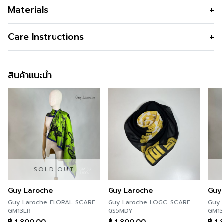
Materials
สี
Yellow
Care Instructions
สินค้าแนะนำ
SOLD OUT
Guy Laroche
Guy Laroche
Guy
Guy Laroche FLORAL SCARF
Guy Laroche LOGO SCARF
Guy Laro
GM13LR
GS5MDY
GM1
฿
1,800.00
฿
1,800.00
฿
1,