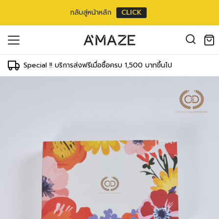
กลับสู่หน้าหลัก
CLICK
oducts in the cart.
il address
*
Special !! บริการส่งฟรีเมื่อซื้อครบ 1,500 บาทขึ้นไป
องคุณเพื่อรองรับประสบการณ์การใช้งาน
ัญชี รวมถึงจุดประสงค์อื่นๆ ตาม
Log in
ord?
Register
เข้าสู่ระบบด้วย LINE
เข้าสู่ระบบด้วย LINE
คลิกที่นี่เพื่อสมัครสมาชิก