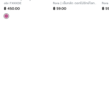
obi FXKKDE
flora | เข็มกลัด ดอกไม้รักษ์โลก
flora
สีชมพูขาว AAFFPI
฿
450.00
฿
59.00
฿
59