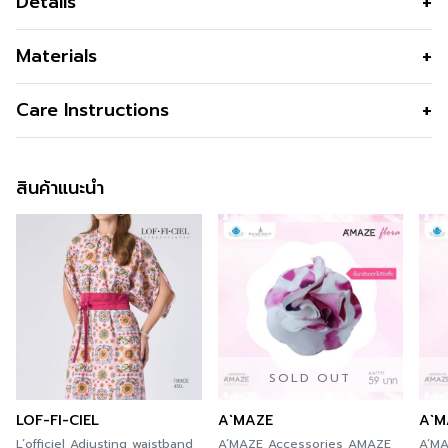
Details
Set Package กล่องของขวัญ LOF-FI-CIEL มอบความรัก
Materials
และความห่วงใยผ่านของขวัญสุดพิเศษ ใช้สำหรับเป็นของขวัญ
ปีใหม่ หรือของขวัญให้คนพิเศษ พร้อมลายพิมพ์ Signature
สี
Red
Care Instructions
สุดพิเศษ จากแบรนด์ LOF-FI-CIEL
( จำหน่ายแยกชิ้นกัน )
สินค้าแนะนำ
กล่องกระดาษแบบสวม ห่อของขวัญ M9C1RE
Package กล่องกระดาษ สีขาว ด้านในกล่อง M9BXWH
SOLD OUT
LOF-FI-CIEL
A`MAZE
A`M
L’officiel Adjusting waistband
A’MAZE Accessories AMAZE
A’M