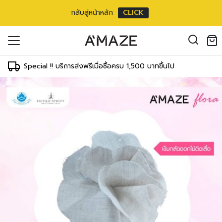
กลับสู่หน้าหลัก
CLICK
oducts in the cart.
il address
*
Special !! บริการส่งฟรีเมื่อซื้อครบ 1,500 บาทขึ้นไป
องคุณเพื่อรองรับประสบการณ์การใช้งาน
ัญชี รวมถึงจุดประสงค์อื่นๆ ตาม
Log in
ord?
Register
เข้าสู่ระบบด้วย LINE
เข้าสู่ระบบด้วย LINE
คลิกที่นี่เพื่อสมัครสมาชิก