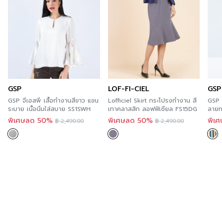
GSP
LOF-FI-CIEL
GSP
GSP จีเอสพี เสื้อทำงานสีขาว แขน
Lofficiel Skirt กระโปรงทำงาน สี
GSP 
ระบาย เนื้อนิ่มใส่สบาย SS1SWH
เทาคลาสสิก ลอฟฟิเซียล FS15DG
ลายท
พิเศษลด 50%
พิเศษลด 50%
พิเ
฿
2,490.00
฿
2,490.00