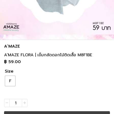
A`MAZE
A’MAZE FLORA | เข็มกลัดดอกไม้ติดเสื้อ M8F1BE
฿
59.00
Size
F