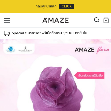
กลับสู่หน้าหลัก
CLICK
oducts in the cart.
il address
*
Special !! บริการส่งฟรีเมื่อซื้อครบ 1,500 บาทขึ้นไป
องคุณเพื่อรองรับประสบการณ์การใช้งาน
ัญชี รวมถึงจุดประสงค์อื่นๆ ตาม
Log in
ord?
Register
เข้าสู่ระบบด้วย LINE
เข้าสู่ระบบด้วย LINE
คลิกที่นี่เพื่อสมัครสมาชิก