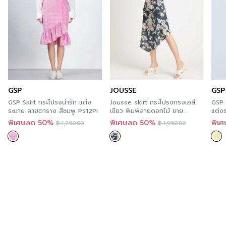
GSP
JOUSSE
GSP
GSP Skirt กระโปรงน่ารัก แต่ง
Jousse skirt กระโปรงทรงเอสี
GSP จ
ระบาย ลายตาราง สีชมพู PS12PI
เขียว พิมพ์ลายดอกไม้ ชาย
แต่ง
กระโปรงเฉียง JS1EDR
SS2
พิเศษลด 50%
พิเศษลด 50%
พิเ
฿
1,790.00
฿
1,990.00