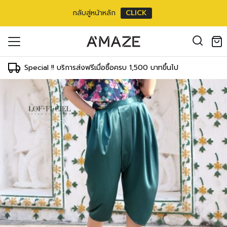
กลับสู่หน้าหลัก
CLICK
oducts in the cart.
il address
*
Special !! บริการส่งฟรีเมื่อซื้อครบ 1,500 บาทขึ้นไป
องคุณเพื่อรองรับประสบการณ์การใช้งาน
ัญชี รวมถึงจุดประสงค์อื่นๆ ตาม
Log in
ord?
Register
เข้าสู่ระบบด้วย LINE
เข้าสู่ระบบด้วย LINE
คลิกที่นี่เพื่อสมัครสมาชิก