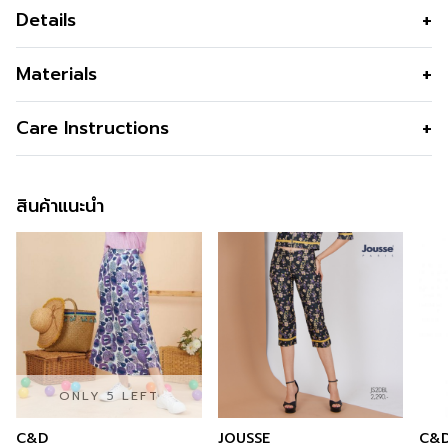
Details
กางเกงโจงกระเบนผู้หญิง สีเขียว เนื้อผ้าซาติน น้ำหนักเบา
Materials
ทิ้งตัว มันวาว นุ่ม ลื่น ใส่สบาย หรูหรา แบรนด์ LOFFICIEL
เนื้อผ้า
Silky Satin
Care Instructions
คุณสมบัติผ้า
น้ำหนักเบา ทิ้งตัว ซักง่าย แห้งเร็วไม่ต้อง
การซัก
Machine Wash
รีด มันวาว นุ่ม ลื่น ใส่สบาย หรูหรา ไม่ดูด
สินค้าแนะนำ
ซับสิ่งสกปรก
การฟอกสี
Do not Bleach
รูปทรง
พอดีตัว
การตาก
Dry in Shade
ซิป
ซิปซ่อนด้านข้าง
การรีด
Iron low 110c
กระเป๋า
2 ข้าง
การซักแห้ง
Do not Tumble dry
สี
Dark Green
ONLY 5 LEFT
C&D
JOUSSE
C&