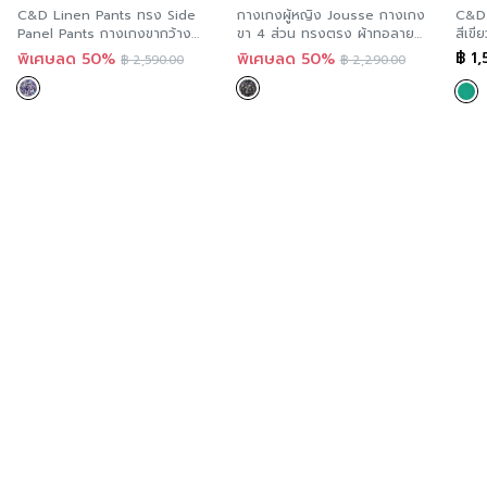
C&D Linen Pants ทรง Side
กางเกงผู้หญิง Jousse กางเกง
C&D 
Panel Pants กางเกงขากว้าง
ขา 4 ส่วน ทรงตรง ผ้าทอลาย
สีเขีย
ลาย Mushroom Coral เนื้อผ้าลินิ
JS2DBL
CS1
฿
1,
พิเศษลด 50%
พิเศษลด 50%
฿
2,590.00
฿
2,290.00
นพรีเมี่ยม CS41VI