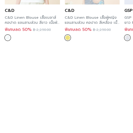
Location
นี้ และสะดวกกว่า เพราะคุณสามารถสั่งทาง
สี
Orange
C&D
C&D
GSP
ออนไลน์ได้ทันที ที่ A’MAZE Multi Store เวปไซต์ที่พร้อม
ความโปร่งใส
C&D Linen Blouse เสื้อเบลาส์
C&D Linen Blouse เสื้อผู้หญิง
GSP 
บริการคุณตลอด 24 ชั่วโมง พร้อมมีบริการส่งทั่วประเทศ
คอปาด แขนสามส่วน สีขาว เนื้อผ้า
แขนสามส่วน คอปาด สีเหลือง เนื้อ
ยาว
ความยืดหยุ่น
พรีเมี่ยมลินิน CS2DWH
ผ้าพรีเมี่ยมลินิน CS2DYE
พิเศษลด 50%
พิเศษลด 50%
พิเ
฿
2,290.00
฿
2,290.00
Cotton shirt, the best innovation in breathable
clothing.
Cotton shirt or blouse, soft cotton fabric, fine,
smooth, soft, light, comfortable, breathable. Can be
worn for both work and travel.
Additional product information
If you are interested in viewing other similar
categories,
you can click here
.
You can follow Guy Laroche’s news at >>
Facebook
Page : Guy Laroche BTNC.