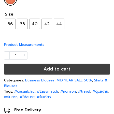
Size
36
38
40
42
44
Product Measurements
Add to cart
Categories:
Business Blouses
,
MID YEAR SALE 50%
,
Shirts &
Blouses
Tags:
#casualchic
,
#Easymatch
,
#noniron
,
#travel
,
#ดูแลง่าย
,
#ยับยาก
,
#ใส่สบาย
,
#ไปเที่ยว
Free Delivery