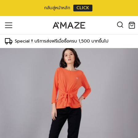
กลับสู่หน้าหลัก
CLICK
ouse แขน5ส่วน PT Luxury
oducts in the cart.
ขนต่อพลีต
il address
*
0 inch
Special !! บริการส่งฟรีเมื่อซื้อครบ 1,500 บาทขึ้นไป
cm/
25 inch
ments
T
WAIST
HIPS
องคุณเพื่อรองรับประสบการณ์การใช้งาน
 cm
69-71 cm
91-97 cm
ัญชี รวมถึงจุดประสงค์อื่นๆ ตาม
Log in
inch
27-28 inch
36-38 inch
 cm
71-76 cm
97-102 cm
ord?
inch
28-30 inch
38-40 inch
Register
เข้าสู่ระบบด้วย LINE
 cm
76-81 cm
102-107 cm
inch
30-32 inch
40-42 inch
เข้าสู่ระบบด้วย LINE
คลิกที่นี่เพื่อสมัครสมาชิก
2 cm
81-86 cm
107-112 cm
inch
32-34 inch
42-44 inch
7 cm
86-91 cm
112-117 cm
inch
34-36 inch
44-46 inch