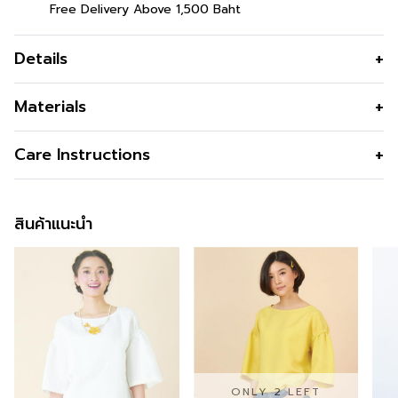
Free Delivery Above 1,500 Baht
Details
เสื้อเบลาส์ผู้หญิง ผูกเอวพรางหน้าท้อง
Materials
เสื้อเบลาส์ผู้หญิง Cozy Twist Front Blouse เสื้อยืดแต่งทวิ
เนื้อผ้า
POLYESTER 100%
Care Instructions
สด้านหน้า เนื้อผ้า : Jersey สี : Rich Orange ส้ม
คุณสมบัติผ้า
เนื่อผ้าใสสบายระบายอากาศง่าย
ข้อมูลสินค้าเพิ่มเติม
การซัก
ซักเครื่องได้และควรใส่ถุวถนอมผ้า
รูปทรง
CAZY TWIST FORNT BLOUSE
สินค้าแนะนำ
การฟอกสี
-
สนใจดูในหมวดอื่นที่ใกล้เคียงกัน
สามารถคลิกได้เลย
รูปทรงคอ
คอปาด
การตาก
ตากในที่ลม มีลมโกรก
รูปทรงแขน
แขน3ส่วน
สามารถติตามข้อมูลข่าวสารของ Guy Laroche ได้ที่ >>
การรีด
รีดไฟออ่นหรือปานกลาง
Facebook Page : Guy Laroche BTNC
ซิป
ไม่มี
การซักแห้ง
-
สั่งซื้อได้แล้ววันนี้
กระเป๋า
ไม่มี
ซับใน
ไม่มี
สำหรับคุณที่ต้องการลองสินค้าของ Guy Laroche สามารถ
ผ่า
ไม่มี
ลองได้แล้ววันที่ทุกร้านสาขา ตามรายละเอียด
Store
ONLY 2 LEFT