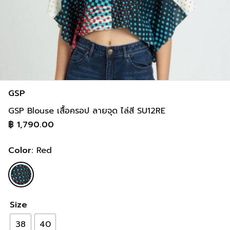
inch
36-36 inch
44-46 inch
8 cm
93-93 cm
113-118 cm
inch
38-38 inch
46-48 inch
GSP
GSP Blouse เสื้อครอป ลายจุด ไล่สี SU12RE
฿
1,790.00
Color:
Red
Size
38
40