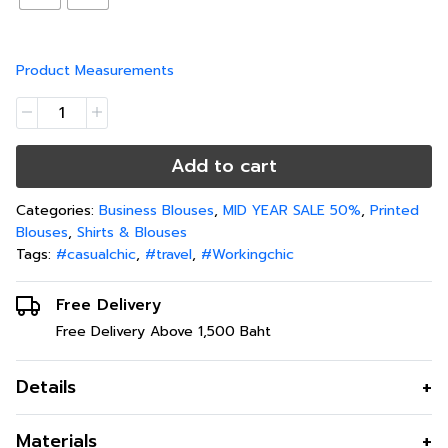
Product Measurements
Add to cart
Categories:
Business Blouses
,
MID YEAR SALE 50%
,
Printed
Blouses
,
Shirts & Blouses
Tags:
#casualchic
,
#travel
,
#Workingchic
Free Delivery
Free Delivery Above 1,500 Baht
Details
เสื้อเบลาส์ผู้หญิง ครอป ลายจุด ไล่สี
Materials