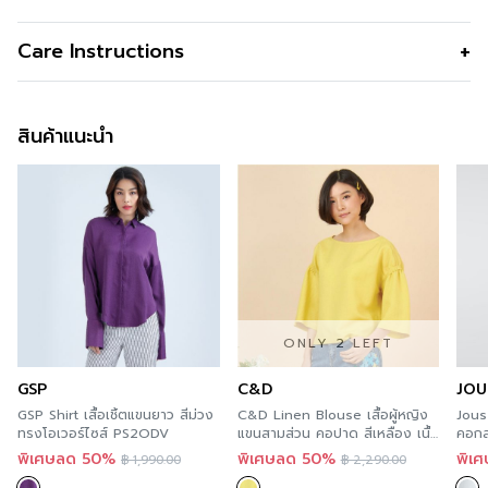
เสื้อเบลาส์ผู้หญิง แขนกิโมโนความยาวถึงข้อศอก เนื้อผ้าเบา
รูปทรง
เสื้อครอป
Care Instructions
สบายพริ้วๆ ใส่ง่ายส่วมสบาย ลายพิมพ์ไล่เฉดสีเพื่อลวงตาให้
รูปทรงคอ
คอวี
รูปร่างดูผอมเพรียว
การซัก
Machine Wash
รูปทรงแขน
แขนกิโมโน
ข้อมูลสินค้าเพิ่มเติม
สินค้าแนะนำ
การฟอกสี
Do not Bleach
สี
Red
สนใจดูในหมวดอื่นที่ใกล้เคียงกัน
การตาก
Dry in Shade
สามารถคลิกได้เลย
ความโปร่งใส
การรีด
Iron low 110c
สามารถติตามข้อมูลข่าวสารของ GSP ได้ที่ >>
Facebook
ความยืดหยุ่น
Page : GSP
การซักแห้ง
Do not Tumble dry
สั่งซื้อได้แล้ววันนี้
สำหรับคุณที่ต้องการลองสินค้าของ GSP สามารถลองได้แล้ว
ONLY 2 LEFT
วันที่ทุกร้านสาขา ตามรายละเอียด
Store Location
นี้ และ
GSP
C&D
JOU
สะดวกกว่า เพราะคุณสามารถสั่งทางออนไลน์ได้ทันที ที่
GSP Shirt เสื้อเชิ้ตแขนยาว สีม่วง
C&D Linen Blouse เสื้อผู้หญิง
Jous
A’MAZE Multi Store เวปไซต์ที่พร้อมบริการคุณตลอด 24
ทรงโอเวอร์ไซส์ PS2ODV
แขนสามส่วน คอปาด สีเหลือง เนื้อ
คอกล
ชั่วโมง พร้อมมีบริการส่งทั่วประเทศ
ผ้าพรีเมี่ยมลินิน CS2DYE
ช่วง
พิเศษลด 50%
พิเศษลด 50%
พิเ
฿
1,990.00
฿
2,290.00