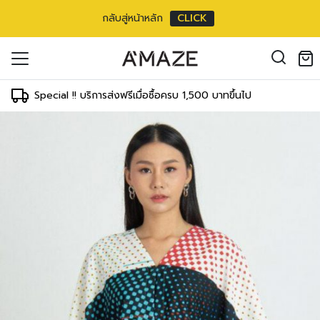
กลับสู่หน้าหลัก
CLICK
se ตัวสั้นแขนสั้น
oducts in the cart.
/
9 inch
il address
*
cm/
19 inch
Special !! บริการส่งฟรีเมื่อซื้อครบ 1,500 บาทขึ้นไป
ment
T
WAIST
HIPS
 cm
59-64 cm
83-88 cm
องคุณเพื่อรองรับประสบการณ์การใช้งาน
inch
24-26 inch
34-36 inch
ัญชี รวมถึงจุดประสงค์อื่นๆ ตาม
Log in
 cm
64-69 cm
88-93 cm
inch
26-28 inch
36-38 inch
ord?
 cm
69-73 cm
93-98 cm
Register
เข้าสู่ระบบด้วย LINE
inch
28-30 inch
38-40 inch
เข้าสู่ระบบด้วย LINE
 cm
78-78 cm
98-103 cm
คลิกที่นี่เพื่อสมัครสมาชิก
inch
32-32 inch
40-42 inch
 cm
83-83 cm
103-108 cm
inch
34-34 inch
42-44 inch
3 cm
88-88 cm
108-113 cm