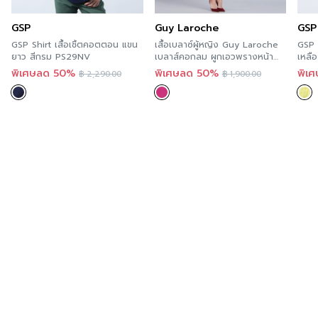
วันที่ทุกร้านสาขา ตามรายละเอียด
Store Location
นี้ และ
GSP
Guy Laroche
GSP
สะดวกกว่า เพราะคุณสามารถสั่งทางออนไลน์ได้ทันที ที่
GSP Shirt เสื้อเชิ้ตคอตตอน แขน
เสื้อเบลาซ์ผู้หญิง Guy Laroche
GSP S
A’MAZE Multi Store เวปไซต์ที่พร้อมบริการคุณตลอด 24
ยาว สีกรม PS29NV
เบลาส์คอกลม ผูกเอวพรางหน้า
เหลื
ท้อง ใส่สบาย กีลาโรช GS26PI
ชั่วโมง พร้อมมีบริการส่งทั่วประเทศ
พิเศษลด 50%
พิเศษลด 50%
พิเ
฿
2,290.00
฿
1,900.00
Additional product information
If you are interested in viewing other similar
categories,
you can click here
.
You can follow GSP’s news at >>
Facebook Page :
GSP
Order now
For those of you who want to try GSP’s products,
you can try it now in every store. According to the
details of this Store Location and more convenient
because you can order online immediately at