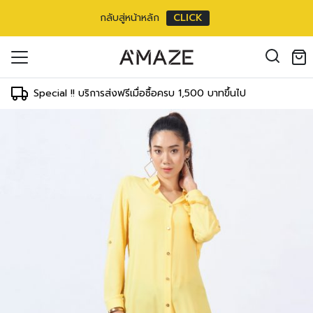
กลับสู่หน้าหลัก
CLICK
ouse ตัวยาวแขนยาว
oducts in the cart.
 inch
il address
*
m/
40 inch
Special !! บริการส่งฟรีเมื่อซื้อครบ 1,500 บาทขึ้นไป
ment
T
WAIST
HIPS
 cm
59-64 cm
83-88 cm
องคุณเพื่อรองรับประสบการณ์การใช้งาน
inch
24-26 inch
34-36 inch
ัญชี รวมถึงจุดประสงค์อื่นๆ ตาม
Log in
 cm
64-69 cm
88-93 cm
inch
26-28 inch
36-38 inch
ord?
 cm
69-73 cm
93-98 cm
Register
เข้าสู่ระบบด้วย LINE
inch
28-30 inch
38-40 inch
เข้าสู่ระบบด้วย LINE
 cm
78-78 cm
98-103 cm
คลิกที่นี่เพื่อสมัครสมาชิก
inch
32-32 inch
40-42 inch
 cm
83-83 cm
103-108 cm
inch
34-34 inch
42-44 inch
3 cm
88-88 cm
108-113 cm