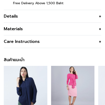
Free Delivery Above 1,500 Baht
Details
เสื้อเบลาส์ผู้หญิง ตัวยาวสำหรับสาววัย
Materials
ทำงาน
สี
Yellow
Care Instructions
เสื้อเบลาส์ผู้หญิง ผ้าชีฟอง สีเหลือง ผ่าข้าง เสื้อตัวยาว
ความโปร่งใส
สำหรับสาววัยทำงาน ใส่สบาย ทรงสวย เหมาะกับทุกโอกาส
การซัก
Machine Wash
ความยืดหยุ่น
ข้อมูลสินค้าเพิ่มเติม
สินค้าแนะนำ
การฟอกสี
Do not Bleach
การตาก
Dry in Shade
สนใจดูในหมวดอื่นที่ใกล้เคียงกัน
สามารถคลิกได้เลย
การรีด
Iron low 110c
สามารถติตามข้อมูลข่าวสารของ GSP ได้ที่ >>
Facebook
การซักแห้ง
Do not Tumble dry
Page : GSP
สั่งซื้อได้แล้ววันนี้
สำหรับคุณที่ต้องการลองสินค้าของ GSP สามารถลองได้แล้ว