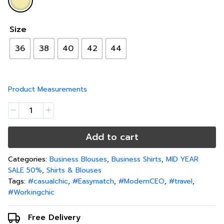
Size
36
38
40
42
44
Product Measurements
Add to cart
Categories:
Business Blouses
,
Business Shirts
,
MID YEAR
SALE 50%
,
Shirts & Blouses
Tags:
#casualchic
,
#Easymatch
,
#ModernCEO
,
#travel
,
#Workingchic
Free Delivery