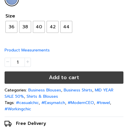
Size
36
38
40
42
44
Product Measurements
Add to cart
Categories:
Business Blouses
,
Business Shirts
,
MID YEAR
SALE 50%
,
Shirts & Blouses
Tags:
#casualchic
,
#Easymatch
,
#ModernCEO
,
#travel
,
#Workingchic
Free Delivery