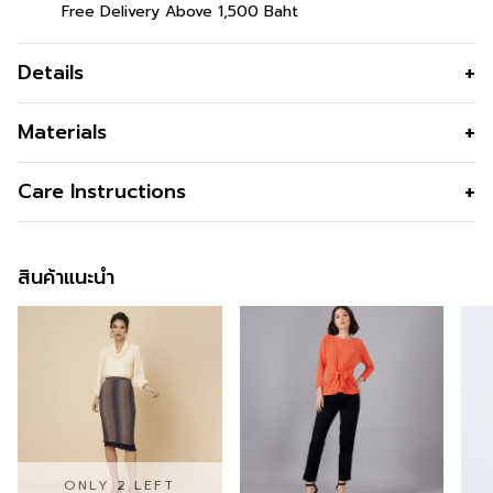
Free Delivery Above 1,500 Baht
Details
เสื้อเชิ้ตผู้หญิง ชีฟองผ่าข้างสีฟ้า
Materials
เสื้อเชิ้ตผู้หญิง เสื้อตัวยาวสำหรับสาววัยทำงาน ใส่สบาย ทรง
เนื้อผ้า
POLYESTER 100%
Care Instructions
สวย เหมาะกับทุกโอกาส
คุณสมบัติผ้า
เนื้อผ้าใส่สบาย ระบายอากาศได้ดี แห้ง
ข้อมูลสินค้าเพิ่มเติม
การซัก
ซักครื่องได้ ควรใช้ถุงถนอมผ้า หรือ ซัก
ง่าย
มือ
สินค้าแนะนำ
รูปทรง
ตัวหลวม
สนใจดูในหมวดอื่นที่ใกล้เคียงกัน
สามารถคลิกได้เลย
การฟอกสี
-
รูปทรงคอ
ตอปาด
สามารถติตามข้อมูลข่าวสารของ GSP ได้ที่ >>
Facebook
การตาก
ในที่ร่มลมโกรก
รูปทรงแขน
แขนยาว
Page : GSP
การรีด
ไฟระดับ กลางด้านนอกหรือด้านในได้
ซิป
ไม่มีซิป
สั่งซื้อได้แล้ววันนี้
การซักแห้ง
-
กระเป๋า
ไม่มี
สำหรับคุณที่ต้องการลองสินค้าของ GSP สามารถลองได้แล้ว
ซับใน
ไม่มี
วันที่ทุกร้านสาขา ตามรายละเอียด
Store Location
นี้ และ
ONLY 2 LEFT