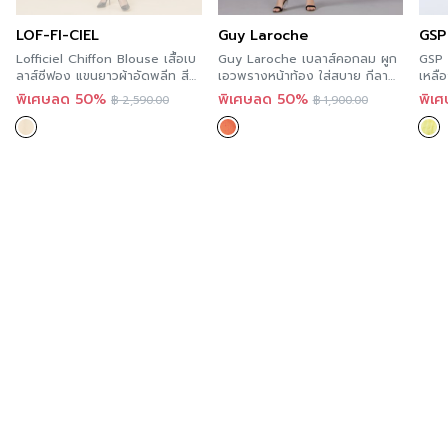
ผ่า
ด้านข้างทั้งซ้าย-ขวา
สะดวกกว่า เพราะคุณสามารถสั่งทางออนไลน์ได้ทันที ที่
LOF-FI-CIEL
Guy Laroche
GSP
A’MAZE Multi Store เวปไซต์ที่พร้อมบริการคุณตลอด 24
ดีไซน์ตกแต่ง
ไม่มี
Lofficiel Chiffon Blouse เสื้อเบ
Guy Laroche เบลาส์คอกลม ผูก
GSP S
ชั่วโมง พร้อมมีบริการส่งทั่วประเทศ
ลาส์ซีฟอง แขนยาวผ้าอัดพลีท สี
เอวพรางหน้าท้อง ใส่สบาย กีลา
เหลื
สี
Blue
ครีม ลอฟฟีเซียล FS1KOR
โรช GS26OR
พิเศษลด 50%
พิเศษลด 50%
พิเ
฿
2,590.00
฿
1,900.00
Additional product information
ความโปร่งใส
ความยืดหยุ่น
If you are interested in viewing other similar
categories,
you can click here
.
You can follow GSP’s news at >>
Facebook Page :
GSP
Order now
For those of you who want to try GSP’s products,
you can try it now in every store. According to the
details of this Store Location and more convenient
because you can order online immediately at
A’MAZE Multi Store, a website that is ready to