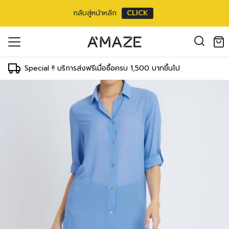
กลับสู่หน้าหลัก
CLICK
ouse ตัวยาวแขนยาว
oducts in the cart.
 inch
il address
*
m/
40 inch
Special !! บริการส่งฟรีเมื่อซื้อครบ 1,500 บาทขึ้นไป
ment
T
WAIST
HIPS
 cm
59-64 cm
83-88 cm
องคุณเพื่อรองรับประสบการณ์การใช้งาน
inch
24-26 inch
34-36 inch
ัญชี รวมถึงจุดประสงค์อื่นๆ ตาม
Log in
 cm
64-69 cm
88-93 cm
inch
26-28 inch
36-38 inch
ord?
 cm
69-73 cm
93-98 cm
Register
เข้าสู่ระบบด้วย LINE
inch
28-30 inch
38-40 inch
เข้าสู่ระบบด้วย LINE
 cm
78-78 cm
98-103 cm
คลิกที่นี่เพื่อสมัครสมาชิก
inch
32-32 inch
40-42 inch
 cm
83-83 cm
103-108 cm
inch
34-34 inch
42-44 inch
3 cm
88-88 cm
108-113 cm