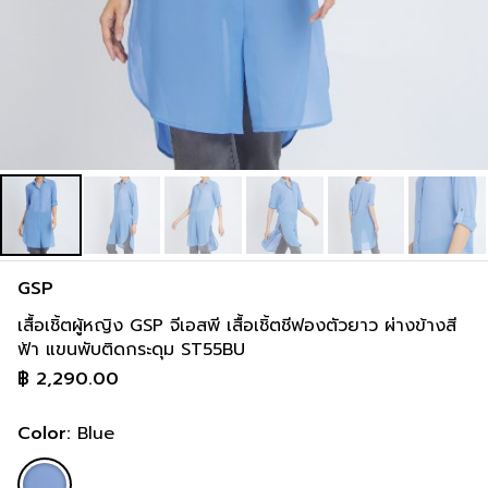
inch
36-36 inch
44-46 inch
8 cm
93-93 cm
113-118 cm
inch
38-38 inch
46-48 inch
GSP
เสื้อเชิ้ตผู้หญิง GSP จีเอสพี เสื้อเชิ้ตชีฟองตัวยาว ผ่างข้างสี
ฟ้า แขนพับติดกระดุม ST55BU
฿
2,290.00
Color:
Blue