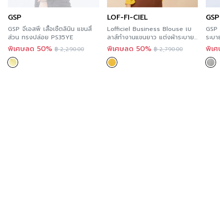
สั่งซื้อได้แล้ววันนี้
GSP
LOF-FI-CIEL
GSP
สำหรับคุณที่ต้องการลองสินค้าของ GSP สามารถลองได้แล้ว
GSP จีเอสพี เสื้อเชิ้ตลินิน แขนสี่
Lofficiel Business Blouse เบ
GSP 
วันที่ทุกร้านสาขา ตามรายละเอียด
Store Location
นี้ และ
ส่วน ทรงปล่อย PS35YE
ลาส์ทำงานแขนยาว แต่งผ้าระบาย
ระบาย
ด้านหน้า สีเหลือง ลอฟฟิเซียล
สะดวกกว่า เพราะคุณสามารถสั่งทางออนไลน์ได้ทันที ที่
พิเศษลด 50%
พิเศษลด 50%
พิเ
฿
2,290.00
฿
2,790.00
FS1HDY
A’MAZE Multi Store เวปไซต์ที่พร้อมบริการคุณตลอด 24
ชั่วโมง พร้อมมีบริการส่งทั่วประเทศ
Additional product information
If you are interested in viewing other similar
categories,
you can click here
.
You can follow GSP’s news at >>
Facebook Page :
GSP
Order now
For those of you who want to try GSP’s products,
you can try it now in every store. According to the