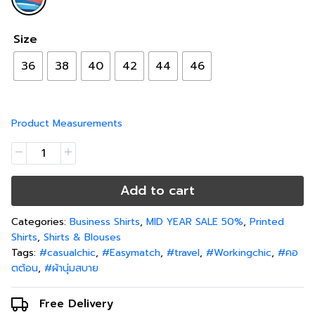
Size
36
38
40
42
44
46
Product Measurements
Add to cart
Categories:
Business Shirts
,
MID YEAR SALE 50%
,
Printed
Shirts
,
Shirts & Blouses
Tags:
#casualchic
,
#Easymatch
,
#travel
,
#Workingchic
,
#คอ
ตต้อน
,
#ผ้านุ่มสบาย
Free Delivery