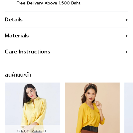
Free Delivery Above 1,500 Baht
Details
เสื้อเชิ้ตผู้หญิง ลายทางขวางสลับสีน้ำเงิน-
Materials
ส้ม
รูปทรง
เข้ารูป
Care Instructions
เสื้อเชิ้ตผู้หญิง Cool Shirt เชิ้ตเย็นคลายร้อน พิมพ์ลวดลาย
รูปทรงคอ
ปกเชิ๊ต
กราฟิกเนื้อผ้าคอตตอนพรีเมี่ยม มีนวัตกรรมช่วยระบายอากาศ
การซัก
Machine Wash Normal
ได้ดีกว่า 2 เท่า สวยตอบโจทย์ไลฟ์สไตล์ของผู้หญิงเป็นอย่าง
รูปทรงแขน
แขนยาว
สินค้าแนะนำ
การฟอกสี
Do Not Bleach
ดี
ซิป
ไม่มี
การตาก
Permanent Press Cycle
ข้อมูลสินค้าเพิ่มเติม
กระเป๋า
ไม่มี
การรีด
Iron Medium150c
ซับใน
ไม่มี
สนใจดูในหมวดอื่นที่ใกล้เคียงกัน
สามารถคลิกได้เลย
การซักแห้ง
Line Dry/Hang to Dry
สี
Blue
สามารถติตามข้อมูลข่าวสารของ GSP ได้ที่ >>
Facebook
ความโปร่งใส
Page : GSP
ความยืดหยุ่น
ONLY 2 LEFT