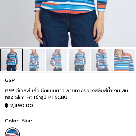
inch
36-36 inch
44-46 inch
8 cm
93-93 cm
113-118 cm
inch
38-38 inch
46-48 inch
GSP
GSP จีเอสพี เสื้อเชิ้ตแขนยาว ลายทางขวางสลับสีน้ำเงิน-ส้ม
ทรง Slim Fit เข้ารูป PT5CBU
฿
2,490.00
Color:
Blue