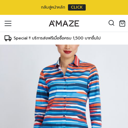
กลับสู่หน้าหลัก
CLICK
louse แขนยาว
oducts in the cart.
3 inch
il address
*
m/
24 inch
Special !! บริการส่งฟรีเมื่อซื้อครบ 1,500 บาทขึ้นไป
ments
T
WAIST
HIPS
 cm
59-64 cm
83-88 cm
องคุณเพื่อรองรับประสบการณ์การใช้งาน
inch
24-26 inch
34-36 inch
ัญชี รวมถึงจุดประสงค์อื่นๆ ตาม
Log in
 cm
64-69 cm
88-93 cm
inch
26-28 inch
36-38 inch
ord?
 cm
69-73 cm
93-98 cm
Register
เข้าสู่ระบบด้วย LINE
inch
28-30 inch
38-40 inch
เข้าสู่ระบบด้วย LINE
 cm
78-78 cm
98-103 cm
คลิกที่นี่เพื่อสมัครสมาชิก
inch
32-32 inch
40-42 inch
 cm
83-83 cm
103-108 cm
inch
34-34 inch
42-44 inch
3 cm
88-88 cm
108-113 cm