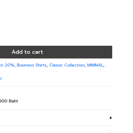
Add to cart
 ลด 20%
,
Business Shirts
,
Classic Collection
,
MINIMAL
,
น
,500 Baht
น เดินเส้นริ้วสีฟ้า ผ้าคอตตอน ทรงหลวม สไตล์มินิมอล เห