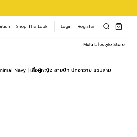
oducts in the cart.
ation
Shop The Look
Login
Register
il address
*
Multi Lifestyle Store
mal Navy | เสื้อผู้หญิง ลายปัก ปกฮาวาย แขนสาม
ของคุณเพื่อรองรับประสบการณ์การใช้งาน
ัญชี รวมถึงจุดประสงค์อื่นๆ ตาม
Log in
word?
Register
เข้าสู่ระบบด้วย LINE
เข้าสู่ระบบด้วย LINE
คลิกที่นี่เพื่อสมัครสมาชิก