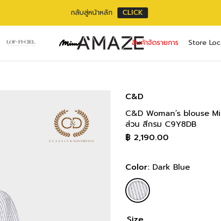
กลับสู่หน้าหลัก
CLICK
No pr
สินค้าจัดรายการ
Store Loc
Username or ema
Email address
*
Password
Password
*
*
C&D
C&D Woman’s blouse Mini
เราใช้ข้อมูลส่วนตัว
Remember me
ส่วน สีกรม C9Y8DB
เว็บไซต์, การจัดการบ
฿
2,190.00
privacy policy
Lost your pass
Color:
Dark Blue
Size