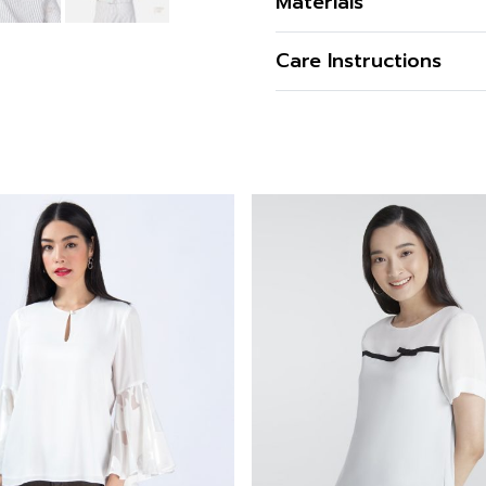
Materials
มาะสำหรับว้นพักผ่อน ท่องเ
เนื้อผ้า
Care Instructions
คุณสมบัติผ้า
รูปทรง
รูปทรงคอ
รูปทรงแขน
ซิป
ผ่า
ดีไซน์ตกแต่ง
สี
ความโปร่งใส
ความยืดหยุ่น