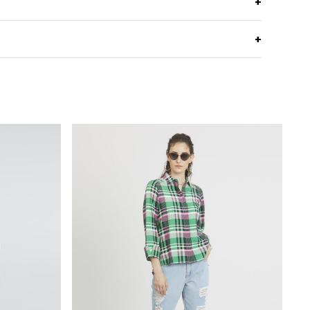
ที่ยว แบรนด์ C&D
Cotton สีขาวทอลายไข่ปลาสีกรม
หนา อยู่ทรง ระบายอากาศ ยับยาก รีดง่าย
พอดีตัว
ปกฮาวาย
แขนสั้น
กระดุมผ่าหน้า
กระดุมผ่าหน้า
กระดุมโลโก้ C&D
Dark Blue