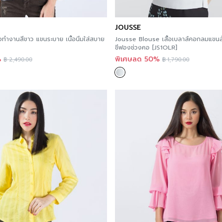
JOUSSE
้อทำงานสีขาว แขนระบาย เนื้อนิ่มใส่สบาย
Jousse Blouse เสื้อเบลาส์คอกลมแขนสั้
ชีฟองช่วงคอ [JS1OLR]
%
พิเศษลด 50%
฿
2,490.00
฿
1,790.00