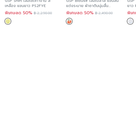
GSP Shirt เสื้อเชิ้ตทำงาน สี
GSP Blouse เสื้อเบลาส์ แขนสั้น
GSP 
เหลือง แขนยาว PS2FYE
แต่งระบาย ผ้าซาตินนุ่มลื่น
ยาว
SS22DO
พิเศษลด 50%
พิเศษลด 50%
พิเ
฿
2,290.00
฿
2,490.00