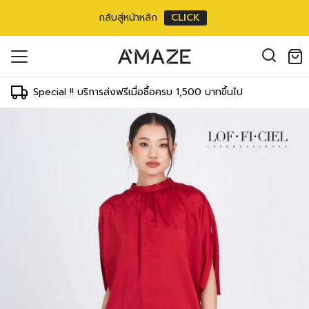
กลับสู่หน้าหลัก
CLICK
oducts in the cart.
il address
*
Special !! บริการส่งฟรีเมื่อซื้อครบ 1,500 บาทขึ้นไป
องคุณเพื่อรองรับประสบการณ์การใช้งาน
ัญชี รวมถึงจุดประสงค์อื่นๆ ตาม
Log in
ord?
Register
เข้าสู่ระบบด้วย LINE
เข้าสู่ระบบด้วย LINE
คลิกที่นี่เพื่อสมัครสมาชิก