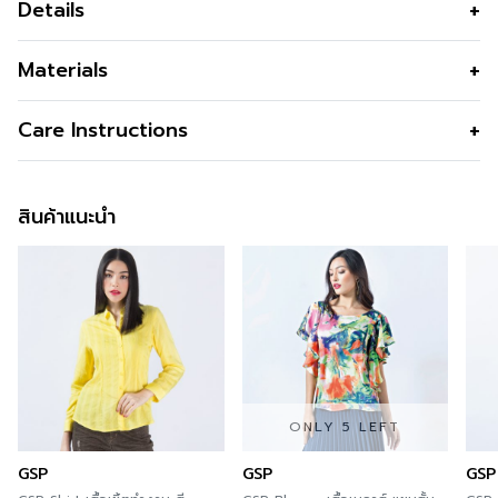
Details
เสื้อผู้หญิงคอตั้ง แขนสามส่วน ผ้าซาตินสีแดง นุ่ม ลื่น เย็น
Materials
สวยสง่า เรียบหรู แบรนด์ LOF-FI-CIEL
เนื้อผ้า
Silky Satin
Care Instructions
คุณสมบัติผ้า
น้ำหนักเบา ทิ้งตัว ซักง่าย แห้งเร็วไม่ต้อง
รีด มันวาว นุ่ม ลื่น ใส่สบาย หรูหรา ไม่ดูด
สินค้าแนะนำ
ซับสิ่งสกปรก
รูปทรง
พอดีตัว
รูปทรงคอ
คอตั้ง
รูปทรงแขน
แขนสี่ส่วน
ผ่า
ผ่าคอหลัง
ดีไซน์ตกแต่ง
รูดช่วงคอ
ONLY 5 LEFT
สี
Dark Red
GSP
GSP
GSP