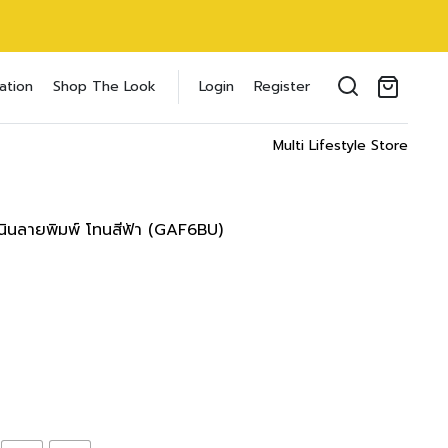
oducts in the cart.
ation
Shop The Look
Login
Register
il address
*
Multi Lifestyle Store
ส์ลินินลายพิมพ์ โทนสีฟ้า (GAF6BU)
ของคุณเพื่อรองรับประสบการณ์การใช้งาน
ัญชี รวมถึงจุดประสงค์อื่นๆ ตาม
Log in
word?
Register
เข้าสู่ระบบด้วย LINE
เข้าสู่ระบบด้วย LINE
คลิกที่นี่เพื่อสมัครสมาชิก