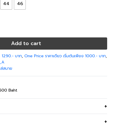
44
46
Add to cart
 1290.- บาท
,
One Price ราคาเดียว เริ่มต้นเพียง 1000.- บาท
,
_A
ส่สบาย
,500 Baht
ินินธรรมชาติ น้ำหนักเบา นุ่ม ใส่เย็นสบาย สีฟ้า สีสดใส
ทุกสีผิว แบรนด์ Guy Laroche