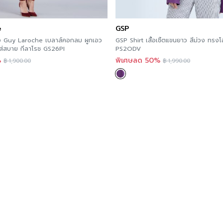
e
GSP
หญิง Guy Laroche เบลาส์คอกลม ผูกเอว
GSP Shirt เสื้อเชิ้ตแขนยาว สีม่วง ทรงโ
ส่สบาย กีลาโรช GS26PI
PS2ODV
%
พิเศษลด 50%
฿
1,900.00
฿
1,990.00