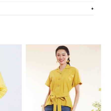
Light Linen
เนื้อลินินยับน้อยถึงน้อยที่สุด เบา ใส่สบายไม่ระคายผิว
ทรงหลวม
คอกลม
แขนสั้น
Blue