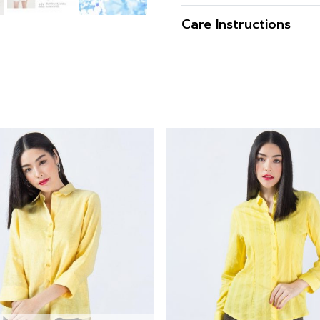
เนื้อผ้า
Care Instructions
คุณสมบัติผ้า
รูปทรง
รูปทรงคอ
รูปทรงแขน
สี
ความโปร่งใส
ความยืดหยุ่น