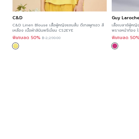
C&D
Guy Laroch
C&D Linen Blouse เสื้อผู้หญิงแขนสั้น ดีเทลผูกเอว สี
เสื้อเบลาซ์ผู้
เหลือง เนื้อผ้าลินินพรีเมี่ยม CS2EYE
พรางหน้าท้อง ใ
พิเศษลด 50%
พิเศษลด 50
฿
2,290.00