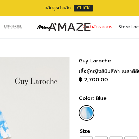
กลับสู่หน้าหลัก
CLICK
No pr
สินค้าจัดรายการ
Store Loc
Username or ema
Email address
*
Password
Password
*
*
Guy Laroche
เสื้อผู้หญิงลินินสีฟ้า เบลา
เราใช้ข้อมูลส่วนตัว
Remember me
฿
2,700.00
เว็บไซต์, การจัดการบ
privacy policy
Lost your pass
Color:
Blue
Size