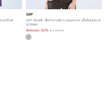
GSP
อเวอร์ไซส์
GSP จีเอสพี เสื้อทำงานสีขาว แขนระบาย เนื้อนิ่มใส่สบาย
SS1SWH
พิเศษลด 50%
฿
2,490.00