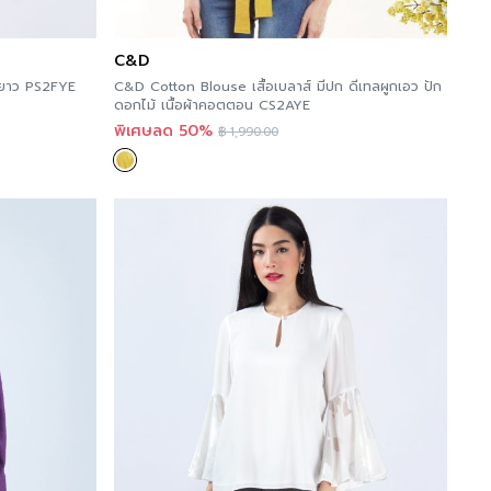
C&D
ขนยาว PS2FYE
C&D Cotton Blouse เสื้อเบลาส์ มีปก ดีเทลผูกเอว ปัก
ดอกไม้ เนื้อผ้าคอตตอน CS2AYE
พิเศษลด 50%
฿
1,990.00