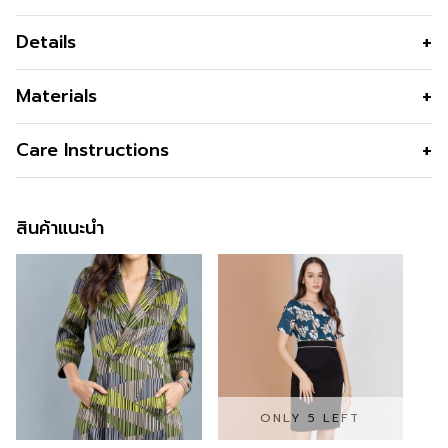
Details
เดรสยาว แขนยาว สีน้ำเงิน รุ่น Jubili Maxi Dress ทรงพอดี
Materials
ตัว เก็บสัดส่วน เนื้อผ้าหนานุ่ม ทิ้งตัว แต่น้ำหนักเบา ใส่สบาย
เก็บทรงกระชับ แบรนด์ LOFFICIEL
เนื้อผ้า
Jubili
Care Instructions
คุณสมบัติผ้า
ผ้ามีน้ำหนัก นุ่มเด้ง ทิ้งตัวสวย เก็บทรง
การซัก
Machine Wash
กระชับ
Cool/Cold,Permanant Press Cycle
สินค้าแนะนำ
รูปทรง
พอดีตัว
การฟอกสี
Do not bleach
รูปทรงคอ
คอปาด
การตาก
Line Dry/Hang to dry
รูปทรงแขน
แขนยาว ผ่าปลายแขน
การรีด
Iron Low 110C
ซิป
ซิปซ่อนด้านหลัง
สี
Dark Blue
ความโปร่งใส
ONLY 5 LEFT
ความยืดหยุ่น