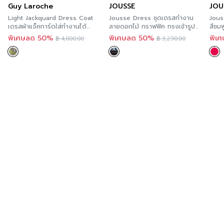
Guy Laroche
JOUSSE
JOU
Light Jackquard Dress Coat
Jousse Dress ชุดเดรสทำงาน
Jous
เดรสผ้าแจ็คการ์ดใส่ทำงานได้
ลายดอกไม้ กราฟฟิค ทรงเข้ารูป
สีชม
GS32GR
JS26DR
ตกแต
พิเศษลด 50%
พิเศษลด 50%
พิเ
฿
4,000.00
฿
3,290.00
JS21