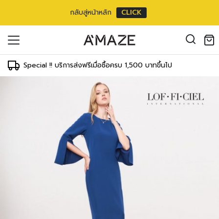
กลับสู่หน้าหลัก
CLICK
oducts in the cart.
il address
*
Special !! บริการส่งฟรีเมื่อซื้อครบ 1,500 บาทขึ้นไป
องคุณเพื่อรองรับประสบการณ์การใช้งาน
ัญชี รวมถึงจุดประสงค์อื่นๆ ตาม
Log in
ord?
Register
เข้าสู่ระบบด้วย LINE
เข้าสู่ระบบด้วย LINE
คลิกที่นี่เพื่อสมัครสมาชิก