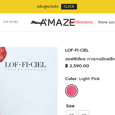
กลับสู่หน้าหลัก
CLICK
No pr
สินค้าจัดรายการ
Store Loc
Username or ema
Email address
*
Password
Password
*
*
LOF-FI-CIEL
ลอฟฟิเซียล กางเกงอัดพลีท
เราใช้ข้อมูลส่วนตัว
Remember me
฿
2,590.00
เว็บไซต์, การจัดการบ
privacy policy
Lost your pass
Color:
Light Pink
Size