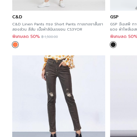
C&D
GSP
C&D Linen Pants ทรง Short Pants กางเกงขาสั้นขา
GSP จีเอสพี ก
สองส่วน สีส้ม เนื้อผ้าลินินเรยอน CS3YOR
พิเศษลด 50%
พิเศษลด 50
฿
1,500.00