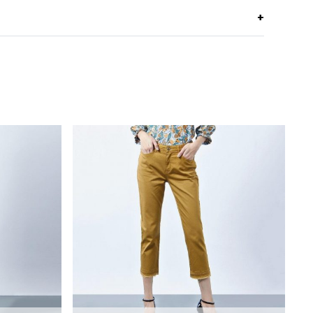
Light Pink
Machine Wash
Do not Bleach
Dry in Shade
Iron low 110c
Do not Tumble dry