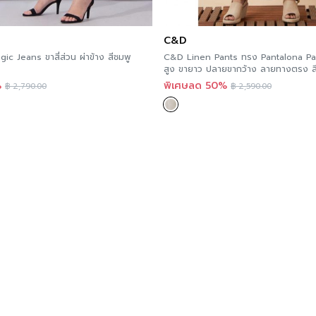
C&D
ic Jeans ขาสี่ส่วน ผ่าข้าง สีชมพู
C&D Linen Pants ทรง Pantalona Pa
สูง ขายาว ปลายขากว้าง ลายทางตรง สีเบ
ผสมคอตตอน CS1LBE
%
พิเศษลด 50%
฿
2,790.00
฿
2,590.00