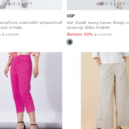
ONLY 3 LEFT
ONLY 2 LEFT
GSP
างเกงทำงาน ลายทางสีดำ แต่งแถบข้างสี
GSP จีเอสพี Young Denim ยืดหยุ่น เ
แดง ผ้าโพลีเอสเตอร์ ST5GBL
ปลายขารุ่ย สีเขียว PS3BGR
%
พิเศษลด 50%
฿
2,490.00
฿
2,290.00