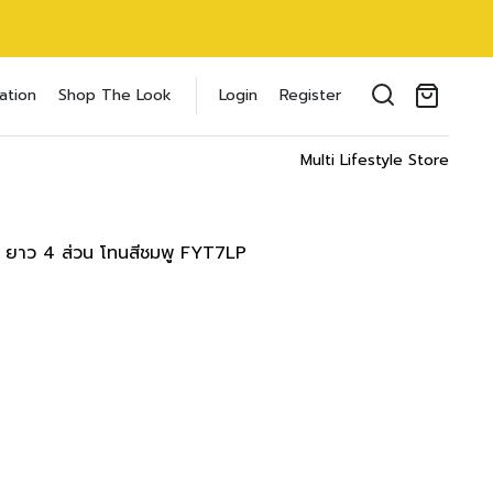
oducts in the cart.
ation
Shop The Look
Login
Register
il address
*
Multi Lifestyle Store
 ยาว 4 ส่วน โทนสีชมพู FYT7LP
ของคุณเพื่อรองรับประสบการณ์การใช้งาน
ัญชี รวมถึงจุดประสงค์อื่นๆ ตาม
Log in
word?
Register
เข้าสู่ระบบด้วย LINE
เข้าสู่ระบบด้วย LINE
คลิกที่นี่เพื่อสมัครสมาชิก