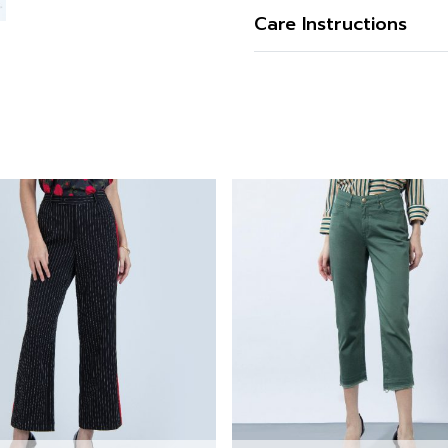
สี
Care Instructions
ความโปร่งใส
การซัก
ความยืดหยุ่น
การฟอกสี
การตาก
การรีด
การซักแห้ง