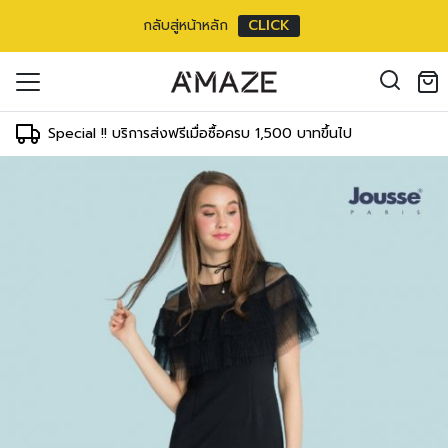
กลับสู่หน้าหลัก
CLICK
oducts in the cart.
il address
*
Special !! บริการส่งฟรีเมื่อซื้อครบ 1,500 บาทขึ้นไป
องคุณเพื่อรองรับประสบการณ์การใช้งาน
ัญชี รวมถึงจุดประสงค์อื่นๆ ตาม
Log in
ord?
Register
เข้าสู่ระบบด้วย LINE
เข้าสู่ระบบด้วย LINE
คลิกที่นี่เพื่อสมัครสมาชิก