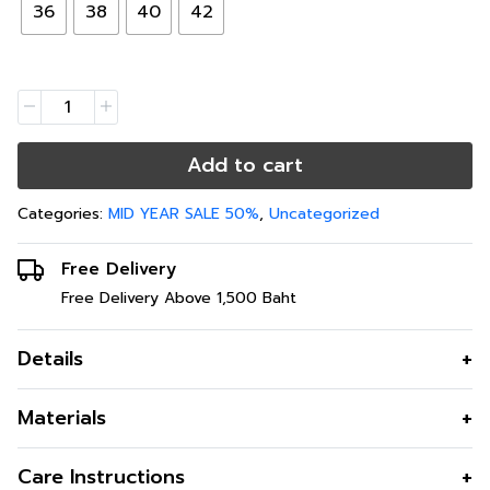
36
38
40
42
Add to cart
Categories:
MID YEAR SALE 50%
,
Uncategorized
Free Delivery
Free Delivery Above 1,500 Baht
Details
SlimDress เดรสปรับหุ่นสวยใส่แล้วผอม ผ้าฮานาโก๊ะสีดำ
Materials
ตกแต่งด้วยผ้ามุ้งอัดพลีท สวมใส่สบาย ยืดตามตัว SIZE 36
– 42
สี
Black
Care Instructions