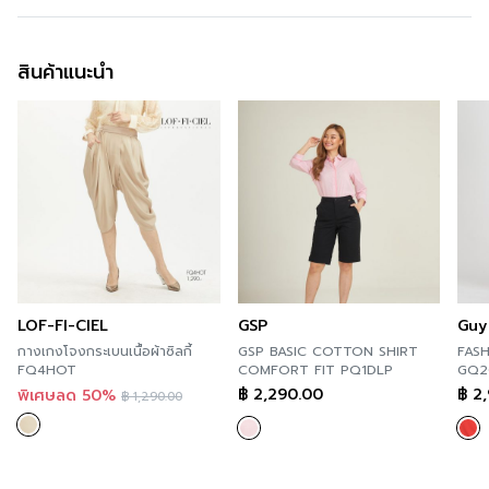
การซัก
Machine Wash
สินค้าแนะนำ
การฟอกสี
Do not Bleach
การตาก
Dry in Shade
การรีด
Iron low 110c
การซักแห้ง
Do not Tumble dry
LOF-FI-CIEL
GSP
Guy
กางเกงโจงกระเบนเนื้อผ้าซิลกี้
GSP BASIC COTTON SHIRT
FAS
FQ4HOT
COMFORT FIT PQ1DLP
GQ2
฿
2,290.00
฿
2,
พิเศษลด 50%
฿
1,290.00