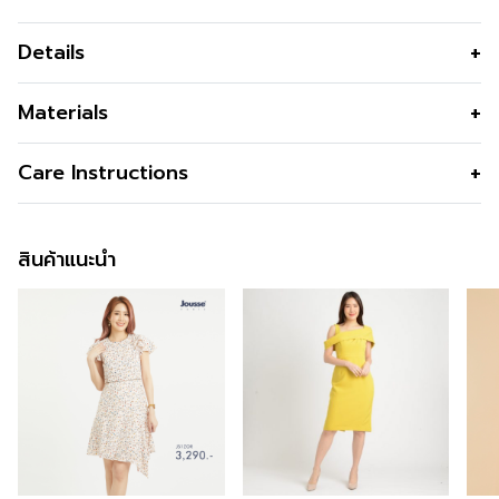
Details
ชุดเดรสลายดอกไม้ สีเทา คอวี แขนยาว
Materials
ทรงเอ
เนื้อผ้า
ผ้าซาติน
Care Instructions
ชุดเดรสลายดอกไม้ สีเทา แขนยาว ดีไซน์คอวี เพิ่มลุกเล่นด้วย
คุณสมบัติผ้า
คืนตัวได้ดี ยับยากมากว่าปกติ สัมผัสลื่น
ลูกเล่นช่วงชายกระโปรง ทำให้ได้ลุคที่ดูไม่น่าเบื่อ
การซัก
Machine Wash
นุ่มมือ
Cool/Cold,Permanant Press Cycle
ข้อมูลสินค้าเพิ่มเติม
สินค้าแนะนำ
รูปทรง
เข้ารูป
การฟอกสี
Do not bleach
สนใจดูในหมวดอื่นที่ใกล้เคียงกัน
สามารถคลิกได้เลย
รูปทรงคอ
คอวี
การตาก
Line Dry/Hang to dry
รูปทรงแขน
ทรงกระบอก
สามารถติตามข้อมูลข่าวสารของ Jousse ได้ที่ >>
การรีด
Iron Low 110C
Facebook Page : Jousse Paris
ซิป
กลางหลัง
ซับใน
ซับในทั้งตัว
สั่งซื้อได้แล้ววันนี้
ดีไซน์ตกแต่ง
แต่งขอบแขนเสื้อสีขาว และเข็มขัดแต่งกุ๊น
สำหรับคุณที่ต้องการลองสินค้าของ Jousse สามารถลองได้
ติดไปให้ด้วย