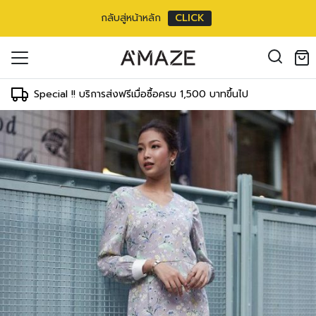
กลับสู่หน้าหลัก
CLICK
oducts in the cart.
il address
*
Special !! บริการส่งฟรีเมื่อซื้อครบ 1,500 บาทขึ้นไป
T
WAIST
HIPS
 cm
62-66 cm
86-91 cm
inch
26-27 inch
35-37 inch
 cm
67-71 cm
92-96 cm
inch
28-29 inch
38-39 inch
องคุณเพื่อรองรับประสบการณ์การใช้งาน
 cm
72-76 cm
97-100 cm
ัญชี รวมถึงจุดประสงค์อื่นๆ ตาม
Log in
inch
30-31 inch
40-41 inch
 cm
77-81 cm
102-105 cm
ord?
inch
32-33 inch
42-43 inch
Register
เข้าสู่ระบบด้วย LINE
0 cm
82-86 cm
107-110 cm
เข้าสู่ระบบด้วย LINE
inch
34-35 inch
44-45 inch
คลิกที่นี่เพื่อสมัครสมาชิก