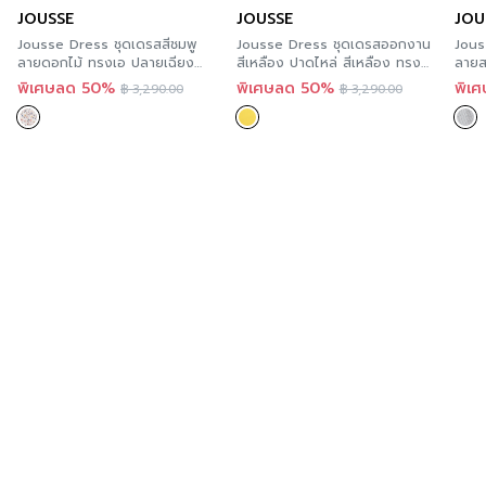
แล้ววันที่ทุกร้านสาขา ตามรายละเอียด
Store Location
นี้
JOUSSE
JOUSSE
JOU
สี
Grey
และสะดวกกว่า เพราะคุณสามารถสั่งทางออนไลน์ได้ทันที ที่
Jousse Dress ชุดเดรสสีชมพู
Jousse Dress ชุดเดรสออกงาน
Jous
A’MAZE Multi Store เวปไซต์ที่พร้อมบริการคุณตลอด 24
ความโปร่งใส
ลายดอกไม้ ทรงเอ ปลายเฉียง
สีเหลือง ปาดไหล่ สีเหลือง ทรง
ลายส
JS1ZOR
สอบเข้ารูป JT5GYE
ชั่วโมง พร้อมมีบริการส่งทั่วประเทศ
พิเศษลด 50%
พิเศษลด 50%
พิเ
฿
3,290.00
฿
3,290.00
ความยืดหยุ่น
Additional product information
If you are interested in viewing other similar
categories,
you can click here
.
You can follow Jousse’s news at >>
Facebook Page :
Jousse Paris
Order now
For those of you who want to try Jousse’s products,
you can try it now in every store. According to the
details of this Store Location and more convenient
because you can order online immediately at
A’MAZE Multi Store, a website that is ready to