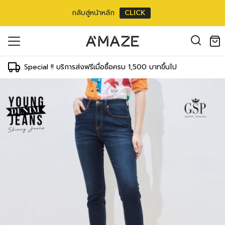
กลับสู่หน้าหลัก
CLICK
oducts in the cart.
il address
*
Special !! บริการส่งฟรีเมื่อซื้อครบ 1,500 บาทขึ้นไป
องคุณเพื่อรองรับประสบการณ์การใช้งาน
ัญชี รวมถึงจุดประสงค์อื่นๆ ตาม
Log in
ord?
Register
เข้าสู่ระบบด้วย LINE
เข้าสู่ระบบด้วย LINE
คลิกที่นี่เพื่อสมัครสมาชิก