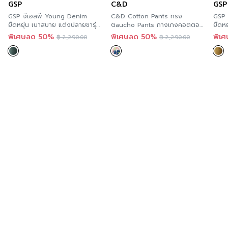
GSP
C&D
GSP
GSP จีเอสพี Young Denim
C&D Cotton Pants ทรง
GSP 
ยืดหยุ่น เบาสบาย แต่งปลายขารุ่ย
Gaucho Pants กางเกงคอตตอน
ยืดห
สีเขียว PS3BGR
ทรงตรง ขาสี่ส่วน ลายดอกซึบากิ
สีเห
พิเศษลด 50%
พิเศษลด 50%
พิเ
฿
2,290.00
฿
2,290.00
กลิ่นหอมมะลิ เนื้อผ้าคอตตอน
ซาติน CS17GR