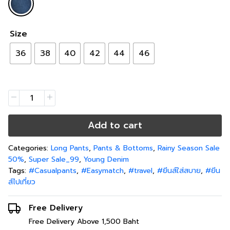
Size
36
38
40
42
44
46
Add to cart
Categories:
Long Pants
,
Pants & Bottoms
,
Rainy Season Sale
50%
,
Super Sale_99
,
Young Denim
Tags:
#Casualpants
,
#Easymatch
,
#travel
,
#ยีนส์ใส่สบาย
,
#ยีน
ส์ไปเที่ยว
Free Delivery
Free Delivery Above 1,500 Baht