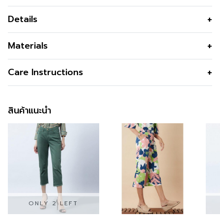
Details
กางเกงยีนส์ รุ่น Magic Jeans ทรง Skinny สีกรม ขอบเอว
Materials
สูงเก็บหน้าท้อง พลางหุ่น เนื้อผ้ายืดหยุ่นสูง นุ่ม ใส่สบาย ใส่
แล้วขาหายใจได้ ไม่อึดอัด แพทเทิร์นยอดนิยมของแบรนด์
เนื้อผ้า
Cotton Spandex Jeans
Care Instructions
GSP
คุณสมบัติผ้า
หนา นุ่ม ยืดหยุ่น ทนทาน
การซัก
Machine Wash,ควรซักก่อนใช้,ผ้าสีเข้ม
รูปทรง
พอดีตัว
จึงมีสีส่วนเกินจากการซักครั้งแรก,ควร
สินค้าแนะนำ
ซิป
ซิปด้านหน้า
แยกผ้าสีเข้มกับสีอ่อน ก่อนซัก
กระเป๋า
กระเป๋าล้วงด้านหน้า - กระเป๋าแปะด้าน
การฟอกสี
Do not bleach
หลัง
การรีด
Iron 120 องศา C
ดีไซน์ตกแต่ง
กระดุมโลโก้ GSP สีรมควัน
การซักแห้ง
Do not Tumble dry
สี
Navy
ความโปร่งใส
ONLY 2 LEFT
ความยืดหยุ่น