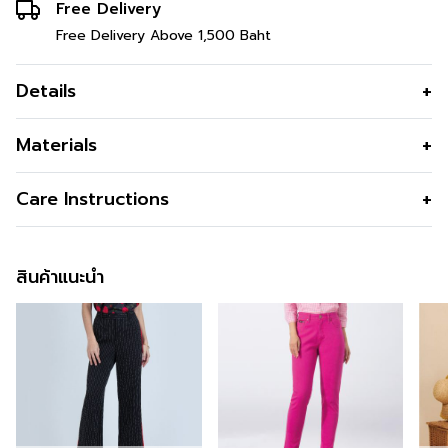
Free Delivery
Free Delivery Above 1,500 Baht
Details
กางเกงผู้หญิง Business Slim Pants
Materials
กางที่ที่ใส่แล้วดู “ผอมลง”
เนื้อผ้า
Suitting super black Polyester
Care Instructions
กางเกงผู้หญิง Business slim Pants กางเกงใส่ทำงานทรง
คุณสมบัติผ้า
ไม่ยับ รีดง่าย สีดำสนิท เปรอะน้ำยาก
เบสิค ใส่แล้วดูผอมขาเรียว แมตช์ง่าย ใส่ได้ทุกโอกาส
การซัก
Hand Wash
การทอแบบพิเศษ ทำให้ยืดหยุ่นพิเศษ เนื้อ
ข้อมูลสินค้าเพิ่มเติม
สินค้าแนะนำ
ผ้ามีน้ำหนักไม่แนบเนื้อ
การฟอกสี
Do not Bleach
รูปทรง
กางเกงปลายขาแคบ ความยาวคลุมข้อ
การตาก
Do not wring
สนใจดูในหมวดอื่นที่ใกล้เคียงกัน
สามารถคลิกได้เลย
เท้า 39 นิ้ว
การรีด
Iron 120 องศา C
สามารถติตามข้อมูลข่าวสารของ Guy Laroche ได้ที่ >>
สี
Black
Facebook Page : Guy Laroche BTNC
ความโปร่งใส
สั่งซื้อได้แล้ววันนี้
ความยืดหยุ่น