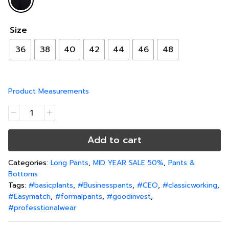
Size
36
38
40
42
44
46
48
Product Measurements
Add to cart
Categories:
Long Pants
,
MID YEAR SALE 50%
,
Pants &
Bottoms
Tags:
#basicplants
,
#Businesspants
,
#CEO
,
#classicworking
,
#Easymatch
,
#formalpants
,
#goodinvest
,
#professtionalwear