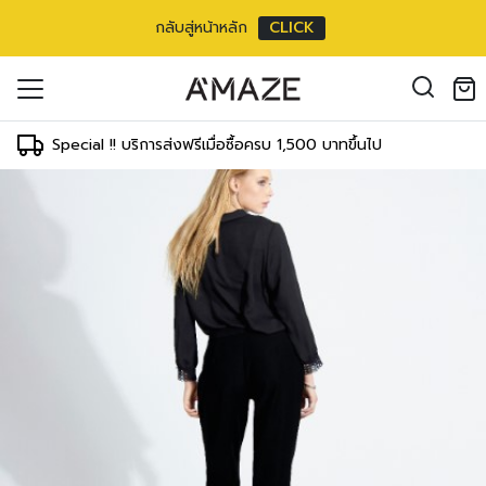
กลับสู่หน้าหลัก
CLICK
า5ส่วน Jeans, Business
oducts in the cart.
 inch
il address
*
ments
Special !! บริการส่งฟรีเมื่อซื้อครบ 1,500 บาทขึ้นไป
WAIST
HIPS
64-69 cm
89-91 cm
25-27 inch
35-36 inch
องคุณเพื่อรองรับประสบการณ์การใช้งาน
69-71 cm
91-97 cm
ัญชี รวมถึงจุดประสงค์อื่นๆ ตาม
27-28 inch
36-38 inch
Log in
71-76 cm
97-102 cm
ord?
28-30 inch
38-40 inch
Register
เข้าสู่ระบบด้วย LINE
76-81 cm
102-107 cm
30-32 inch
40-42 inch
เข้าสู่ระบบด้วย LINE
คลิกที่นี่เพื่อสมัครสมาชิก
81-86 cm
107-112 cm
32-34 inch
42-44 inch
86-91 cm
112-117 cm
34-36 inch
44-46 inch