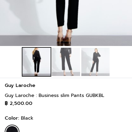
91-97 cm
117-122 cm
36-38 inch
46-48 inch
Guy Laroche
Guy Laroche : Business slim Pants GUBKBL
฿
2,500.00
Color:
Black