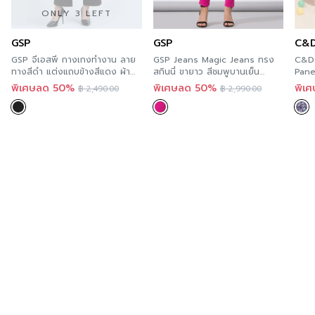
สำหรับคุณที่ต้องการลองสินค้าของ Guy Laroche สามารถ
ONLY 3 LEFT
ลองได้แล้ววันที่ทุกร้านสาขา ตามรายละเอียด
Store
GSP
GSP
C&
Location
นี้ และสะดวกกว่า เพราะคุณสามารถสั่งทาง
GSP จีเอสพี กางเกงทำงาน ลาย
GSP Jeans Magic Jeans ทรง
C&D 
ออนไลน์ได้ทันที ที่ A’MAZE Multi Store เวปไซต์ที่พร้อม
ทางสีดำ แต่งแถบข้างสีแดง ผ้า
สกินนี่ ขายาว สีชมพูบานเย็น
Pane
โพลีเอสเตอร์ ST5GBL
PS13PI
ลาย 
บริการคุณตลอด 24 ชั่วโมง พร้อมมีบริการส่งทั่วประเทศ
พิเศษลด 50%
พิเศษลด 50%
พิเ
฿
2,490.00
฿
2,990.00
นพรี
Additional product information
If you are interested in viewing other similar
categories,
you can click here
.
You can follow Guy Laroche’s news at >>
Facebook
Page : Guy Laroche BTNC.
Order now
For those of you who want to try Guy Laroche’s
products, you can try it now in every store.
According to the details of this Store Location and