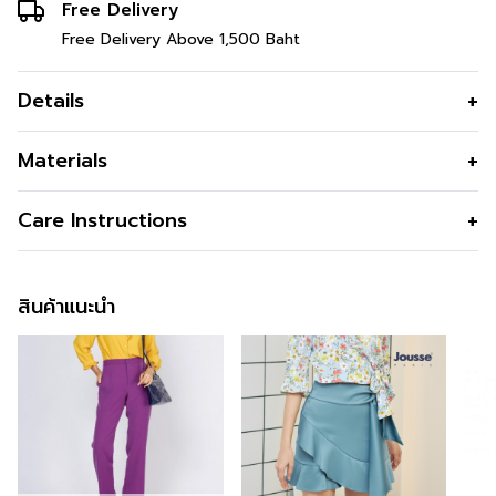
Free Delivery
Free Delivery Above 1,500 Baht
Details
กางเกงผู้หญิง อัดพลีทขากว้าง
Materials
กางเกงผู้หญิง ผ้าอัดพลีททูเวย์ ทรงพลีทซามูไร เป็นการอัด
เนื้อผ้า
โพลีเอสเตอร์
Care Instructions
พลีท4ด้านทำให้พลีทแน่นและสามารถยืดได้ ใส่สบาย เหมาะกับ
คุณสมบัติผ้า
เนื้อบาง ไม่ร้อน ใส่สบาย ใส่ได้ทุกรูปร่าง
ทุกรูปร่าง พกพาสะดวก
การซัก
Machine Wash
มีความยืดหยุ่นสูง
ข้อมูลสินค้าเพิ่มเติม
Cool/Cold,Permanant Press Cycle
สินค้าแนะนำ
รูปทรง
ขากระบอกใหญ่
การฟอกสี
Do not bleach
สนใจดูในหมวดอื่นที่ใกล้เคียงกัน
สามารถคลิกได้เลย
ดีไซน์ตกแต่ง
ตัดต่อช่วงเอวด้วยผ้าอัดพลีท 4 เวย์
การตาก
Line Dry/Hang to dry
สี
Dark Violet
สามารถติตามข้อมูลข่าวสารของ Lofficiel ได้ที่ >>
การรีด
Iron Low 110C
Facebook Page : Lofficiel BTNC
ความโปร่งใส
สั่งซื้อได้แล้ววันนี้
ความยืดหยุ่น