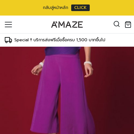
กลับสู่หน้าหลัก
CLICK
สี่ส่วน
oducts in the cart.
 inch
il address
*
m/
30 inch
Special !! บริการส่งฟรีเมื่อซื้อครบ 1,500 บาทขึ้นไป
ments
WAIST
HIPS
64-66 cm
89-91 cm
องคุณเพื่อรองรับประสบการณ์การใช้งาน
25-26 inch
35-36 inch
ัญชี รวมถึงจุดประสงค์อื่นๆ ตาม
Log in
69-71 cm
94-97 cm
27-28 inch
37-38 inch
ord?
74-76 cm
99-102 cm
Register
เข้าสู่ระบบด้วย LINE
29-30 inch
39-40 inch
เข้าสู่ระบบด้วย LINE
79-81 cm
104-107 cm
คลิกที่นี่เพื่อสมัครสมาชิก
31-32 inch
41-42 inch
84-86 cm
109-112 cm
33-34 inch
43-44 inch
89-91 cm
114-117 cm