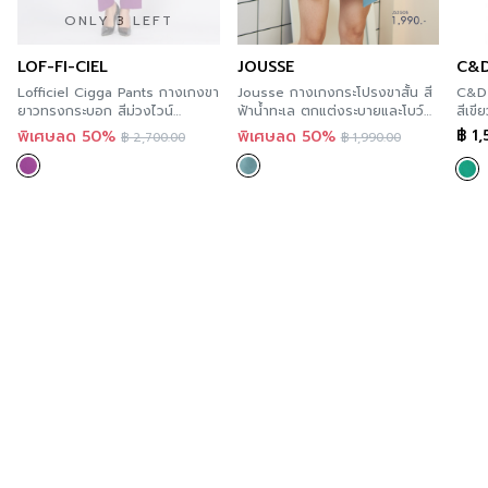
สำหรับคุณที่ต้องการลองสินค้าของ Lofficiel สามารถลองได้
ONLY 3 LEFT
แล้ววันที่ทุกร้านสาขา ตามรายละเอียด
Store Location
นี้
LOF-FI-CIEL
JOUSSE
C&
และสะดวกกว่า เพราะคุณสามารถสั่งทางออนไลน์ได้ทันที ที่
Lofficiel Cigga Pants กางเกงขา
Jousse กางเกงกระโปรงขาสั้น สี
C&D 
A’MAZE Multi Store เวปไซต์ที่พร้อมบริการคุณตลอด 24
ยาวทรงกระบอก สีม่วงไวน์
ฟ้าน้ำทะเล ตกแต่งระบายและโบว์
สีเขีย
ชั่วโมง พร้อมมีบริการส่งทั่วประเทศ
FS2JWI
เพิ่มความน่ารัก JS2GDB
CS1
฿
1,
พิเศษลด 50%
พิเศษลด 50%
฿
2,700.00
฿
1,990.00
Additional product information
If you are interested in viewing other similar
categories,
you can click here
.
You can follow Lofficiel’s news at >>
Facebook Page
: Lofficiel BTNC
Order now
For those of you who want to try Lofficiel’s
products, you can try it now in every store.
According to the details of this Store Location and