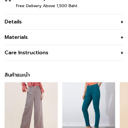
Free Delivery Above 1,500 Baht
Details
กางเกงขายาวผู้หญิง ทรงสกินนี่ ช่วย
Materials
พรางหุ่น
สี
Blue
Care Instructions
กางเกงขายาวผู้หญิง ขาห้าส่วนรุ่น Capri Pants ทรงสกินนี่
ความโปร่งใส
แต่งกระดุมที่ปลายขา สีฟ้า เนื้อผ้าคอตตอน
ความยืดหยุ่น
ข้อมูลสินค้าเพิ่มเติม
สินค้าแนะนำ
สนใจดูในหมวดอื่นที่ใกล้เคียงกัน
สามารถคลิกได้เลย
สามารถติตามข้อมูลข่าวสารของ C&D ได้ที่ >>
Facebook
Page : C&D
สั่งซื้อได้แล้ววันนี้