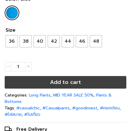
Size
36
38
40
42
44
46
48
Add to cart
Categories:
Long Pants
,
MID YEAR SALE 50%
,
Pants &
Bottoms
Tags:
#casualchic
,
#Casualpants
,
#goodinvest
,
#คอตต้อน
,
#ใส่สบาย
,
#ไปเที่ยว
Free Delivery