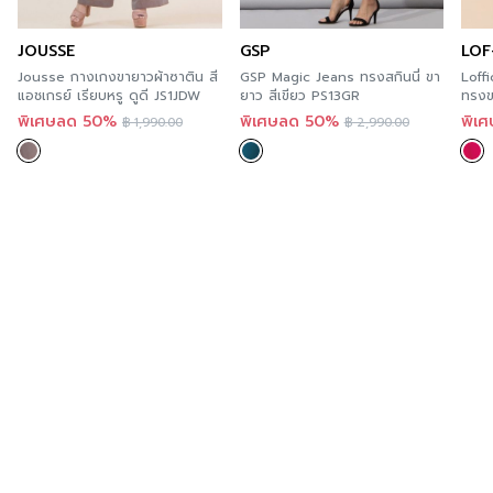
สำหรับคุณที่ต้องการลองสินค้าของ C&D สามารถลองได้
แล้ววันที่ทุกร้านสาขา ตามรายละเอียด
Store Location
นี้
JOUSSE
GSP
LOF
และสะดวกกว่า เพราะคุณสามารถสั่งทางออนไลน์ได้ทันที ที่
Jousse กางเกงขายาวผ้าซาติน สี
GSP Magic Jeans ทรงสกินนี่ ขา
Loff
A’MAZE Multi Store เวปไซต์ที่พร้อมบริการคุณตลอด 24
แอชเกรย์ เรียบหรู ดูดี JS1JDW
ยาว สีเขียว PS13GR
ทรงข
FS18
ชั่วโมง พร้อมมีบริการส่งทั่วประเทศ
พิเศษลด 50%
พิเศษลด 50%
พิเ
฿
1,990.00
฿
2,990.00
Additional product information
If you are interested in viewing other similar
categories,
you can click here
.
You can follow C&D’s news at >>
Facebook Page :
C&D
Order now
For those of you who want to try C&D’s products,
you can try it now in every store. According to the
details of this Store Location and more convenient