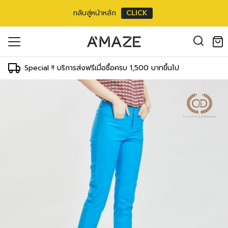
กลับสู่หน้าหลัก
CLICK
oducts in the cart.
il address
*
Special !! บริการส่งฟรีเมื่อซื้อครบ 1,500 บาทขึ้นไป
องคุณเพื่อรองรับประสบการณ์การใช้งาน
ัญชี รวมถึงจุดประสงค์อื่นๆ ตาม
Log in
ord?
Register
เข้าสู่ระบบด้วย LINE
เข้าสู่ระบบด้วย LINE
คลิกที่นี่เพื่อสมัครสมาชิก