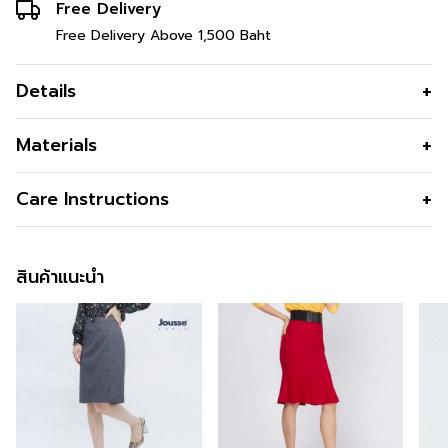
Free Delivery
Free Delivery Above 1,500 Baht
Details
กระโปรงทำงาน ทรงสุภาพ ผ้าแจ็คการ์ด
Materials
กระโปรงทำงาน Light Jackquard collection กระโปรงทรง
เนื้อผ้า
ผ้าทอลาย ขึ้นแจ็กการ์ด
Care Instructions
เข้ารูป เนื้อผ้าทอลายแจ็คการ์ด บาง อยู่ทรง ไม่แนบเนื้อ ทำให้
คุณสมบัติผ้า
อยู่ทรง รีดง่าย
ดูขาเรียวยาว
การซัก
Hand Wash
รูปทรง
ทรงสอบเบสิก ผ่าข้างสูง ความยาวหน้า
ข้อมูลสินค้าเพิ่มเติม
สินค้าแนะนำ
การฟอกสี
Do not Bleach
แข้ง
สนใจดูในหมวดอื่นที่ใกล้เคียงกัน
การตาก
Do not wring
สามารถคลิกได้เลย
สี
Green
การรีด
Iron 120 องศา C
ความโปร่งใส
สามารถติตามข้อมูลข่าวสารของ Guy Laroche ได้ที่ >>
Facebook Page : Guy Laroche BTNC
ความยืดหยุ่น
สั่งซื้อได้แล้ววันนี้