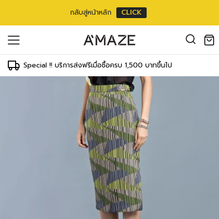
กลับสู่หน้าหลัก
CLICK
ยาวหน้าแข้ง
oducts in the cart.
m/
28 inch
il address
*
ments
Special !! บริการส่งฟรีเมื่อซื้อครบ 1,500 บาทขึ้นไป
WAIST
HIPS
64-69 cm
89-91 cm
25-27 inch
35-36 inch
69-71 cm
91-97 cm
องคุณเพื่อรองรับประสบการณ์การใช้งาน
27-28 inch
36-38 inch
ัญชี รวมถึงจุดประสงค์อื่นๆ ตาม
Log in
71-76 cm
97-102 cm
28-30 inch
38-40 inch
ord?
Register
76-81 cm
102-107 cm
เข้าสู่ระบบด้วย LINE
30-32 inch
40-42 inch
เข้าสู่ระบบด้วย LINE
81-86 cm
107-112 cm
คลิกที่นี่เพื่อสมัครสมาชิก
32-34 inch
42-44 inch
86-91 cm
112-117 cm
34-36 inch
44-46 inch