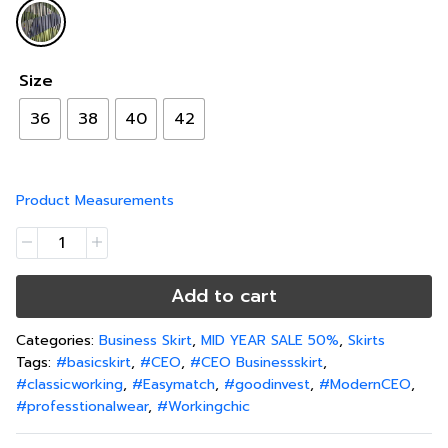
Size
36
38
40
42
Product Measurements
Add to cart
Categories:
Business Skirt
,
MID YEAR SALE 50%
,
Skirts
Tags:
#basicskirt
,
#CEO
,
#CEO Businessskirt
,
#classicworking
,
#Easymatch
,
#goodinvest
,
#ModernCEO
,
#professtionalwear
,
#Workingchic