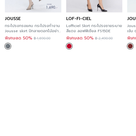
สำหรับคุณที่ต้องการลองสินค้าของ Guy Laroche สามารถ
ลองได้แล้ววันที่ทุกร้านสาขา ตามรายละเอียด
Store
JOUSSE
LOF-FI-CIEL
JOU
Location
นี้ และสะดวกกว่า เพราะคุณสามารถสั่งทาง
กระโปรงทรงแคบ กระโปร งทำงาน
Lofficiel Skirt กระโปรงชายระบาย
Jous
ออนไลน์ได้ทันที ที่ A’MAZE Multi Store เวปไซต์ที่พร้อม
Jousse skirt ปักลายดอกไม้อย่าง
สีแดง ลอฟฟิเซียล FS15DE
เข้ม
บริการคุณตลอด 24 ชั่วโมง พร้อมมีบริการส่งทั่วประเทศ
ปราณีต JWIJDG
น่ารั
พิเศษลด 50%
พิเศษลด 50%
พิเ
฿
1,690.00
฿
2,490.00
Additional product information
If you are interested in viewing other similar
categories,
you can click here
.
You can follow Guy Laroche’s news at >>
Facebook
Page : Guy Laroche BTNC.
Order now
For those of you who want to try Guy Laroche’s
products, you can try it now in every store.
According to the details of this Store Location and