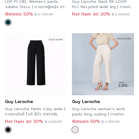
LOF-FI-CIEL Woman’s pants
Guy Laroche Slack RE-LOOP
Jubilee Disco | กางเกงผู้หญิง ขา
PLC Recycled wide leg | กางเกง
ยาว ปลายขากว้าง สีเขียว F9XKDR
ทำงาน เอวสูง ขากว้าง ขอบเอวใส่
พิเศษลด 50%
Hot Item ลด 20%
฿
2,700.00
฿
2,500.00
ยาง สีกรมท่า GBBTNV
Guy Laroche
Guy Laroche
Guy Laroche Pants Cozy wide |
Guy Laroche woman’s work
กางเกงโคซี่ ไวด์ สีดำ G9XVBL
pants king suiting | กางเกง
ทำงานผู้หญิงขายาว ปลายขากว้าง สี
Hot Item ลด 30%
พิเศษลด 50%
฿
2,100.00
฿
2,500.00
เบจ GBB6BE