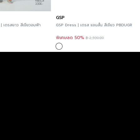
GSP
| เดรสยาว สีเขียวอมฟ้า
GSP Dress | เดรส แขนสั้น สีเขียว PBDUGR
พิเศษลด 50%
฿
2,590.00