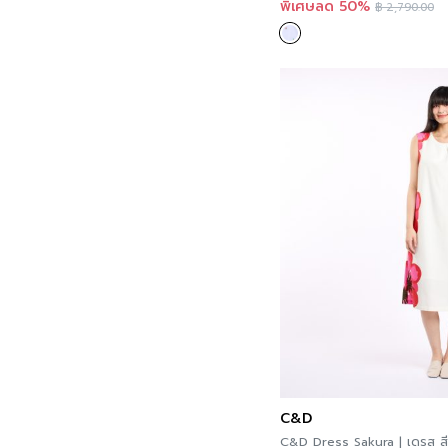
พิเศษลด 50%
฿
2,790.00
Red
Violet
White
Yellow
C&D