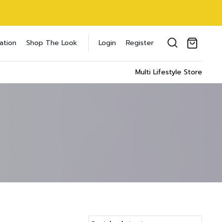
oducts in the cart.
ation
Shop The Look
Login
Register
il address
*
Multi Lifestyle Store
ของคุณเพื่อรองรับประสบการณ์การใช้งาน
ัญชี รวมถึงจุดประสงค์อื่นๆ ตาม
Log in
word?
Register
เข้าสู่ระบบด้วย LINE
เข้าสู่ระบบด้วย LINE
คลิกที่นี่เพื่อสมัครสมาชิก