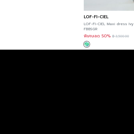
LOF-FI-CIEL
LOF-FI-CIEL Maxi dress Ivy 
FBBSGR
พิเศษลด 50%
฿
3,500.00