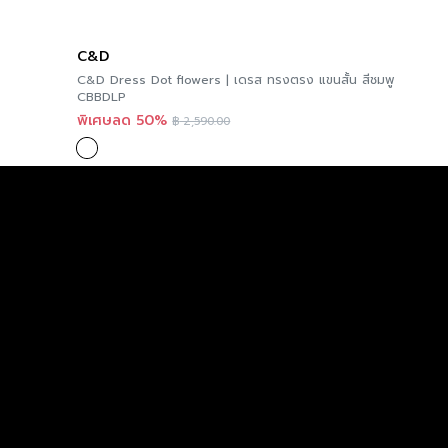
C&D
C&D Dress Dot flowers | เดรส ทรงตรง แขนสั้น สีชมพู
CBBDLP
พิเศษลด 50%
฿
2,590.00