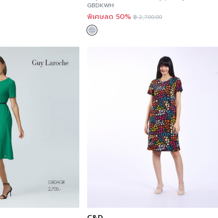
GBDKWH
พิเศษลด 50%
฿
2,700.00
C&D