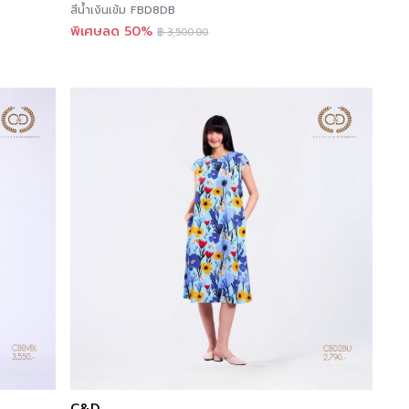
สีน้ำเงินเข้ม FBD8DB
พิเศษลด 50%
฿
3,500.00
C&D