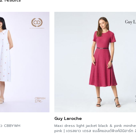
2 results
Guy Laroche
C&D Dress | เดรส เดรส สีขาว CBBYWH
Maxi dress light jacket black & pink minihe
pink | เดรสยาว เดรส แบล็คแอนด์พิงค์มินิฮาร์ท สีดำชมพู
GBDLPI