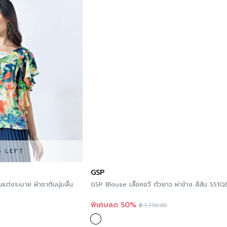
5 LEFT
GSP
แต่งระบาย ผ้าซาตินนุ่มลื่น
GSP Blouse เสื้อคอวี ตัวยาว ผ่าข้าง สีส้ม SS1
พิเศษลด 50%
฿
1,790.00