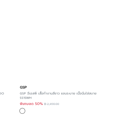
GSP
QDO
GSP จีเอสพี เสื้อทำงานสีขาว แขนระบาย เนื้อนิ่มใส่สบาย
SS1SWH
พิเศษลด 50%
฿
2,490.00