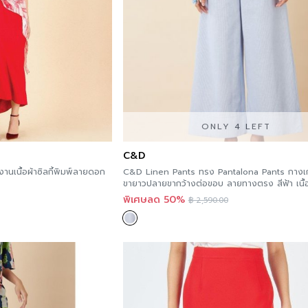
ONLY 4 LEFT
C&D
นเนื้อผ้าซิลกี้พิมพ์ลายดอก
C&D Linen Pants ทรง Pantalona Pants กางเ
ขายาวปลายขากว้างต่อขอบ ลายทางตรง สีฟ้า เนื้อผ
ผสมคอตตอน CS1LBU
พิเศษลด 50%
฿
2,590.00