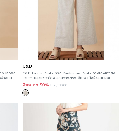
C&D
กง เอวสูง
C&D Linen Pants ทรง Pantalona Pants กางเกงเอวสูง
้าลินิน
ขายาว ปลายขากว้าง ลายทางตรง สีเบจ เนื้อผ้าลินินผสม
คอตตอน CS1LBE
พิเศษลด 50%
฿
2,590.00