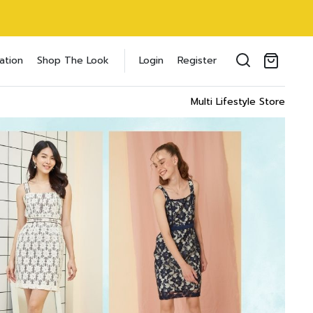
oducts in the cart.
ation
Shop The Look
Login
Register
il address
*
Multi Lifestyle Store
ของคุณเพื่อรองรับประสบการณ์การใช้งาน
ัญชี รวมถึงจุดประสงค์อื่นๆ ตาม
Log in
word?
Register
เข้าสู่ระบบด้วย LINE
เข้าสู่ระบบด้วย LINE
คลิกที่นี่เพื่อสมัครสมาชิก