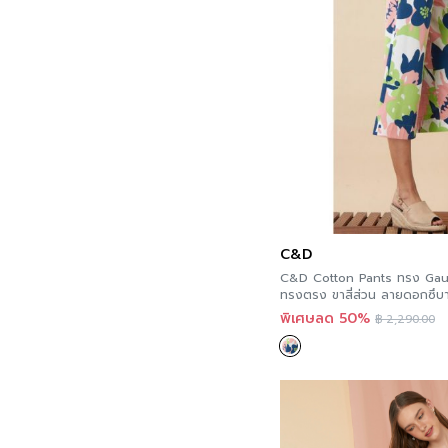
Skirts
Business Skirt
Casual Skirt
Pleat Skirt
Pants & Bottoms
Jeans
Linen Pants
Pleat Pants
Wide Pants
C&D
Mask & Protection
C&D Cotton Pants ทรง Ga
Faceshield
ทรงตรง ขาสี่ส่วน ลายดอกซึบากิ
Fillter
คอตตอนซาติน CS17GR
พิเศษลด 50%
฿
2,290.00