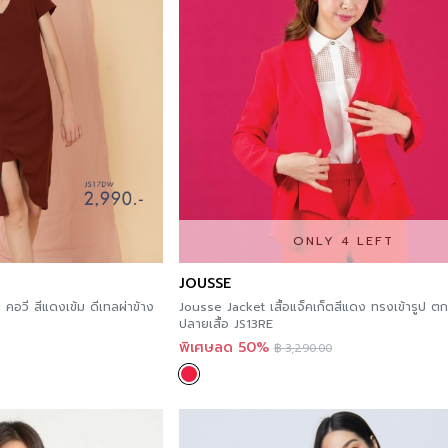
ONLY 4 LEFT
JOUSSE
ทลผ่าข้าง
Jousse Jacket เสื้อแจ็คเก็ตสีแดง ทรงเข้ารูป ต
ปลายเสื้อ JS13RE
พิเศษลด 50%
฿
3,290.00