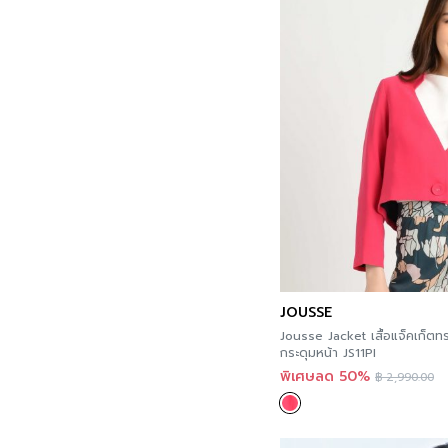
JOUSSE
Jousse Jacket เสื้อแจ็คเก็ตท
กระดุมหน้า JS11PI
พิเศษลด 50%
฿
2,990.00