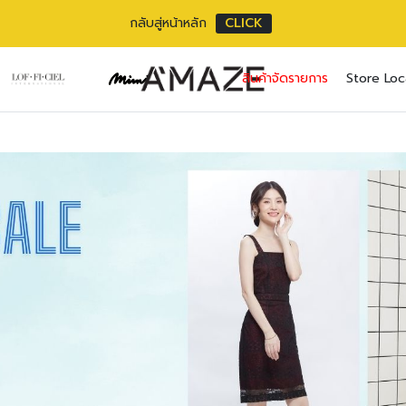
กลับสู่หน้าหลัก
CLICK
No pr
สินค้าจัดรายการ
Store Loc
Username or ema
Email address
*
Password
Password
*
*
เราใช้ข้อมูลส่วนตัว
Remember me
เว็บไซต์, การจัดการบ
privacy policy
Lost your pass