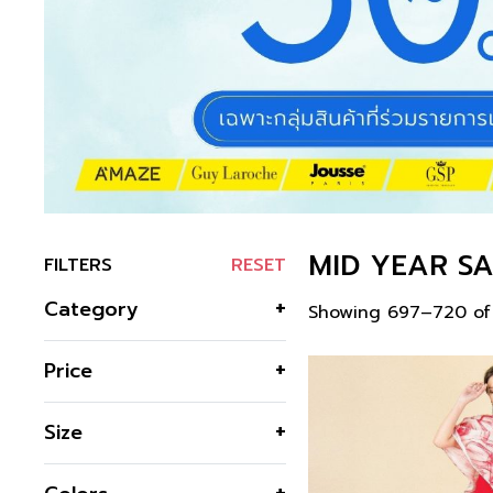
MID YEAR S
FILTERS
RESET
Category
Showing 697–720 of 
Jackets & Suits
Price
Business Jackets
Jeans Jackets
Size
Light Jackets
F
Shirts & Blouses