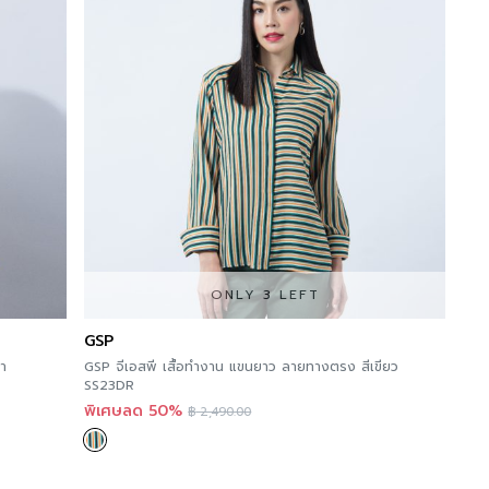
ONLY 3 LEFT
GSP
้า
GSP จีเอสพี เสื้อทำงาน แขนยาว ลายทางตรง สีเขียว
SS23DR
พิเศษลด 50%
฿
2,490.00