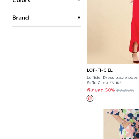
Colors
34
Business Blouses
36
Business Shirts
Black
Brand
38
Knitwear
Blue
40
Lace
C&D
Brown
42
Linen
GSP
Cream
44
Pleat
Guy Laroche
Green
46
Printed Blouses
JOUSSE
Grey
48
Printed Shirts
LOF-FI-CIEL
T-Shirt
Navy
LOF-FI-CIEL
Lofficiel Dress เดรสยาวออกงา
Orange
Dresses
ทิวลิป สีแดง FS11RE
Pink
Printed Dress
พิเศษลด 50%
฿
3,290.00
Business Dress
Red
Floral Dress
Violet
Lace Dress
White
Linen Dress
Yellow
Pleat Dress