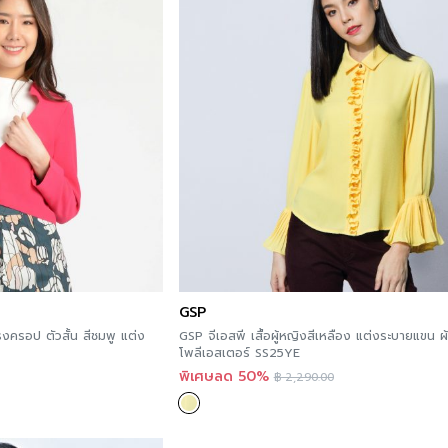
GSP
รงครอป ตัวสั้น สีชมพู แต่ง
GSP จีเอสพี เสื้อผู้หญิงสีเหลือง แต่งระบายแขน ผ
โพลีเอสเตอร์ SS25YE
พิเศษลด 50%
฿
2,290.00