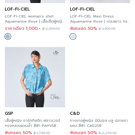
LOF-FI-CIEL
LOF-FI-CIEL
LOF-FI-CIEL woman’s shirt
LOF-FI-CIEL Maxi Dress
Aquamarine Rose | เสื้อเชิ้ตผู้หญิง
Aquamarine Rose | เดรสยาว ทรง
แขนยาว สีฟ้า FBABSB
หลวมแขนเลย สีฟ้า FBA4SB
ราคาเดียว 1,000.-
พิเศษลด 50%
฿
2,399.00
฿
3,500.00
GSP
C&D
เสื้อผู้หญิง อาร์ททิสติก ฟลาวเวอร์
กางเกงผู้หญิง มินิมอล บลู ปลายขา
ทรงหลวมแขนล้ำ สีฟ้า PAHVSB
แคบ สีฟ้า CAG2SB
พิเศษลด 50%
พิเศษลด 50%
฿
1,790.00
฿
2,290.00