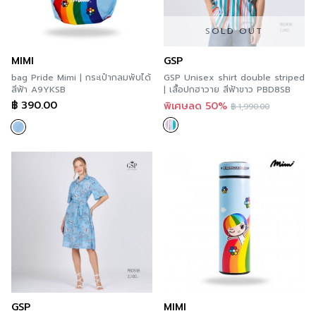
SOLD OUT
MIMI
GSP
bag Pride Mimi | กระเป๋ากลมพับได้
GSP Unisex shirt double striped
สีฟ้า A9YKSB
| เสื้อปกฮาวาย สีฟ้าขาว PBD8SB
฿
390.00
พิเศษลด 50%
฿
1,990.00
GSP
MIMI