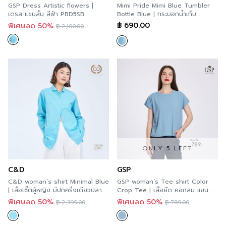
GSP Dress Artistic flowers |
Mimi Pride Mimi Blue Tumbler
เดรส แขนสั้น สีฟ้า PBD5SB
Bottle Blue | กระบอกน้ำเก็บ
อุณหภูมิ ไพร์ด มีมี่ บลู – สีฟ้า
฿
690.00
พิเศษลด 50%
฿
2,100.00
A9YOSB
ONLY 5 LEFT
C&D
GSP
C&D woman’s shirt Minimal Blue
GSP woman’s Tee shirt Color
| เสื้อเชิ๊ตผู้หญิง มีปกครึ่งเดียวปลาย
Crop Tee | เสื้อยืด คอกลม แขนล้ำ
ปกมน สีฟ้า CBALSB
สีฟ้าอมเทา PBAMSB
พิเศษลด 50%
พิเศษลด 50%
฿
2,399.00
฿
789.00