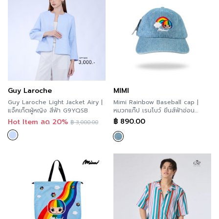
Guy Laroche
MIMI
Guy Laroche Light Jacket Airy |
Mimi Rainbow Baseball cap |
แจ็คเก็ตผู้หญิง สีฟ้า G9YQSB
หมวกแก๊ป เรนโบว์ ยีนส์ฟ้าอ่อน
A9PCSB
฿
890.00
Hot Item ลด 20%
฿
3,000.00