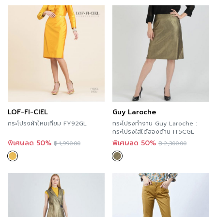
LOF-FI-CIEL
Guy Laroche
กระโปรงผ้าไหมเทียม FY92GL
กระโปรงทำงาน Guy Laroche :
กระโปรงใส่ได้สองด้าน IT5CGL
พิเศษลด 50%
พิเศษลด 50%
฿
1,990.00
฿
2,300.00