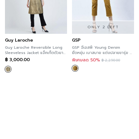
ONLY 2 LEFT
Guy Laroche
GSP
Guy Laroche Reversible Long
GSP จีเอสพี Young Denim
Sleeveless Jacket แจ็คเก็ตตัวยาว
ยืดหยุ่น เบาสบาย แต่งปลายขารุ่ย สี
ใส่ได้ 2 ด้าน สีเมทาลิค กีลาโรช
เหลือง PS3BGL
฿
3,000.00
พิเศษลด 50%
฿
2,290.00
IT55GL