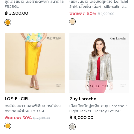
ชุดเดรสยาว เนื้อผ้าอัดพลีท สีน้ำตาล
เ สื้อแขนยาว เสื้อเชิ้ตผู้หญิง Lofficiel
FR2BGL
Shirt เสื้อเชิ้ต เนื้อผ้า silk-satin สี
ทอง FZ1BGL
฿
3,500.00
พิเศษลด 50%
฿
1,990.00
SOLD OUT
LOF-FI-CIEL
Guy Laroche
กระโปรงยาว ลอฟฟิเซียล กระโปรง
เสื้อแจ็คเก็ตผู้หญิง Guy Laroche :
ทรงทองผ้าไหม FY97GL
Light Jacket : Jersey GY95GL
฿
3,000.00
พิเศษลด 50%
฿
2,190.00