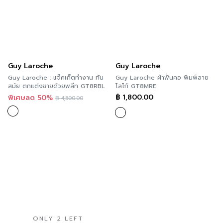
Guy Laroche
Guy Laroche
Guy Laroche : แจ๊คเก็ตทำงาน ทัน
Guy Laroche ผ้าพันคอ พิมพ์ลาย
สมัย ตกแต่งชายด้วยพลีท GT8RBL
โลโก้ GT8MRE
฿
1,800.00
พิเศษลด 50%
฿
4,500.00
ONLY 2 LEFT