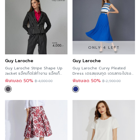
ONLY 4 LEFT
Guy Laroche
Guy Laroche
Guy Laroche Stripe Shape Up
Guy Laroche Curvy Pleated
Jacket แจ็คเก็ตใส่ทำงาน แจ็คเก็
Dress เดรสแขนกุด เดรสกระโปรง
ตลายทาง ปรับหุ่นสวย กีลาโรช
พลีต เดรสสีน้ำเงิน กีลาโรช
พิเศษลด 50%
พิเศษลด 50%
฿
4,000.00
฿
2,900.00
GUAFBL
GUA9NV