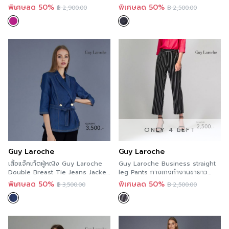
โรช GUB2VI
พิเศษลด 50%
พิเศษลด 50%
฿
2,900.00
฿
2,500.00
ONLY 4 LEFT
Guy Laroche
Guy Laroche
เสื้อแจ็คเก็ตผู้หญิง Guy Laroche
Guy Laroche Business straight
Double Breast Tie Jeans Jacket
leg Pants กางเกงทำงานขายาว
แจ็คเก็ตยีนส์ แจ็คเกตเดนิม แจ็กเก็
กางเกงลายทาง กีลาโรช GUAGBL
พิเศษลด 50%
พิเศษลด 50%
฿
3,500.00
฿
2,500.00
ตมีผ้าคาดเอว กีลาโรช GUAXNV