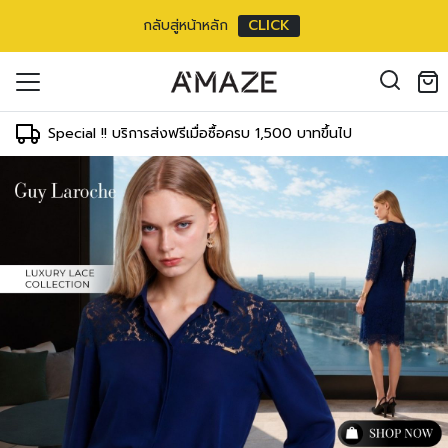
กลับสู่หน้าหลัก
CLICK
oducts in the cart.
il address
*
Special !! บริการส่งฟรีเมื่อซื้อครบ 1,500 บาทขึ้นไป
องคุณเพื่อรองรับประสบการณ์การใช้งาน
ัญชี รวมถึงจุดประสงค์อื่นๆ ตาม
Log in
ord?
Register
เข้าสู่ระบบด้วย LINE
เข้าสู่ระบบด้วย LINE
คลิกที่นี่เพื่อสมัครสมาชิก