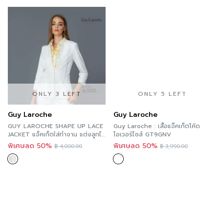
ONLY 3 LEFT
ONLY 5 LEFT
Guy Laroche
Guy Laroche
GUY LAROCHE SHAPE UP LACE
Guy Laroche : เสื้อแจ๊คเก็ตโค้ด
JACKET แจ็คเก็ตใส่ทำงาน แต่งลูกไม้
โอเวอร์ไซส์ GT9GNV
กราฟฟิค สีขาว กีลาโรช GU91WH
พิเศษลด 50%
พิเศษลด 50%
฿
4,000.00
฿
3,990.00