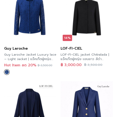
14%
Guy Laroche
LOF-FI-CIEL
Guy Laroche Jacket Luxury lace
LOF-FI-CIEL jacket Chitralada |
– Light Jacket | แจ็คเก็ตผู้หญิง
แจ็คเก็ตผู้หญิง เเขนยาว สีดำ
แขนยาว สีกรมท่า GD1LNV
F9Z1BL
฿
3,000.00
Hot Item ลด 20%
฿
3,500.00
฿
3,500.00