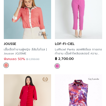
JOUSSE
LOF-FI-CIEL
เสื้อเชิ้ตทำงานผู้หญิง สีส้มโอโรส |
Lofficiel Pants ลอฟฟิเซียล กางเกง
Jousse JQ35ME
ทำงาน เนื้อผ้าโพลิเอสเตอร์ ความ
ยาวขา 5 ส่วน สีชมพูเข้ม FC4XME
฿
2,700.00
พิเศษลด 50%
฿
1,990.00