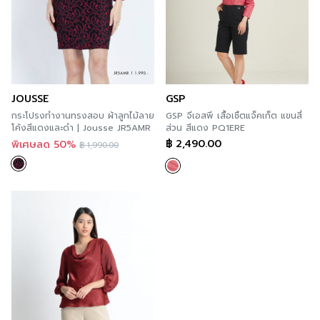
JOUSSE
GSP
กระโปรงทำงานทรงสอบ ผ้าลูกไม้ลาย
GSP จีเอสพี เสื้อเชิ้ตแจ็คเก็ต แขนสี่
โค้งสีแดงและดำ | Jousse JR5AMR
ส่วน สีแดง PQ1ERE
฿
2,490.00
พิเศษลด 50%
฿
1,990.00