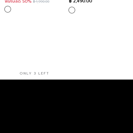
฿
2,490.00
พิเศษลด 50%
฿
1,990.00
ONLY 3 LEFT
LOF-FI-CIEL
Guy Laroche
BUSINESS SHIRT COLORFUL
Guy Laroche Business Pencil
FQ1TDE
Skirt กระโปรงทำงาน กีลาโรช
GR5CRE
฿
2,590.00
฿
2,100.00