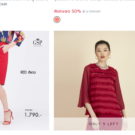
4OMR
พิเศษลด 50%
฿
2,990.00
ONLY 5 LEFT