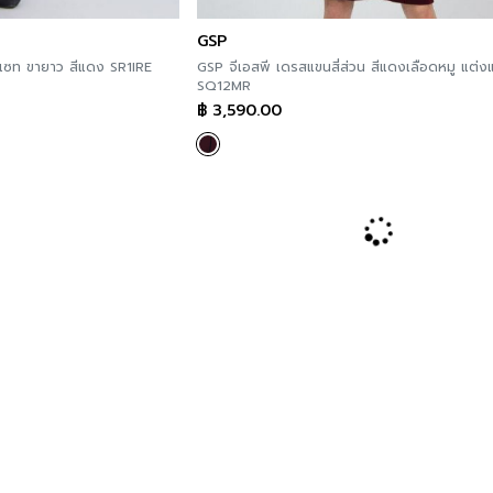
GSP
าเซท ขายาว สีแดง SR1IRE
GSP จีเอสพี เดรสแขนสี่ส่วน สีแดงเลือดหมู แต่ง
SQ12MR
฿
3,590.00