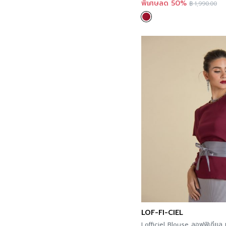
Lace
พิเศษลด 50%
฿
1,990.00
Linen
White
Printed Blouses
Printed Shirts
T-Shirt
Dresses
Printed Dress
Business Dress
Floral Dress
Lace Dress
Linen Dress
Skirts
Business Skirt
Casual Skirt
Pleat Skirt
Pants & Bottoms
LOF-FI-CIEL
Jeans
Lofficiel Blouse ลอฟฟิเซียล 