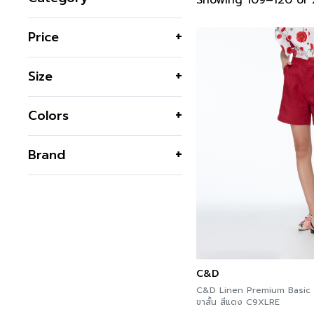
Showing 109–120 of 2
Classic Collection
Price
Accessories
Bottle
Size
Others
Pillow
S
Colors
Bag
M
Belt
L
Black
Brand
Scarves
XL
Blue
F
Jackets & Suits
A`MAZE
Brown
36
Business Jackets
C&D
Cream
38
Light Jackets
GSP
Green
40
GSP BOY BOY
Shirts & Blouses
Grey
42
Guy Laroche
Business Blouses
44
Navy
C&D
JOUSSE
Business Shirts
46
C&D Linen Premium Basic s
Pink
LOF-FI-CIEL
Knitwear
ขาสั้น สีแดง C9XLRE
48
MIMI
Red