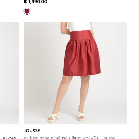
฿
1,990.00
JOUSSE
se JQ2SME
กระโปรงเอวสูง ทรงจีบรอบ สีแดง สุดแฟชั่น | Jousse