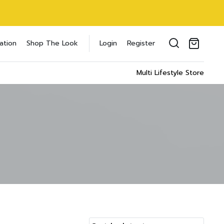
oducts in the cart.
ation
Shop The Look
Login
Register
il address
*
Multi Lifestyle Store
ของคุณเพื่อรองรับประสบการณ์การใช้งาน
ัญชี รวมถึงจุดประสงค์อื่นๆ ตาม
Log in
word?
Register
เข้าสู่ระบบด้วย LINE
เข้าสู่ระบบด้วย LINE
คลิกที่นี่เพื่อสมัครสมาชิก