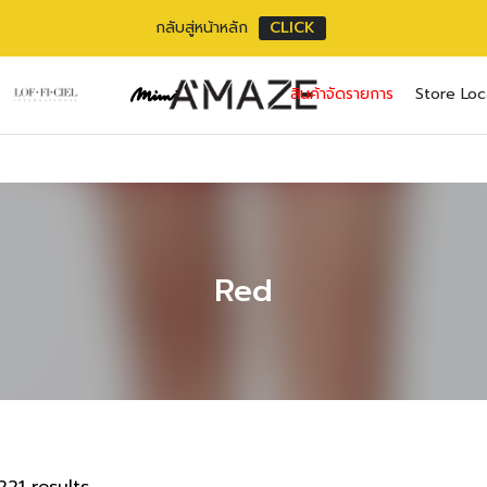
กลับสู่หน้าหลัก
CLICK
No pr
สินค้าจัดรายการ
Store Loc
Username or ema
Email address
*
Password
Password
*
*
เราใช้ข้อมูลส่วนตัว
Remember me
Red
เว็บไซต์, การจัดการบ
privacy policy
Lost your pass